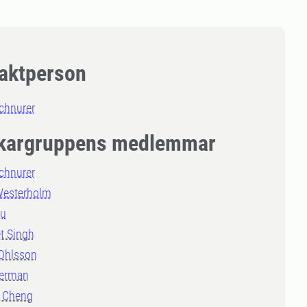
aktperson
chnurer
kargruppens medlemmar
chnurer
Westerholm
iu
t Singh
Ohlsson
erman
 Cheng