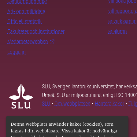
vill söka jobb
Centrumbildningar
vill rapporte
Art- och miljödata
är verksam i
Officiell statistik
är alumn
Fakulteter och institutioner
Medarbetarwebben
Logga in
SLU, Sveriges lantbruksuniversitet, har verk
Umeå. SLU är miljöcertifierat enligt ISO 140
SLU
•
Om webbplatsen
•
Hantera kakor
•
Til
Denna webbplats använder kakor (cookies), som
lagras i din webbläsare. Vissa kakor är nödvändiga