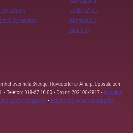
SLU Uppsala
ra om naturen
Jobba på SLU
nom SLU:s sektorer
Kontakta SLU
Stöd SLU
samhet över hela Sverige. Huvudorter är Alnarp, Uppsala och
01. • Telefon: 018-67 10 00 • Org nr: 202100-2817 •
Kontakta
lgänglighetsredogörelse
•
Behandling av personuppgifter