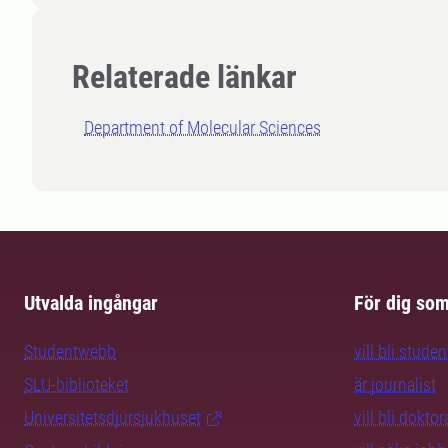
Relaterade länkar
Department of Molecular Sciences
Utvalda ingångar
För dig so
Studentwebb
vill bli studen
SLU-biblioteket
är journalist
Universitetsdjursjukhuset
vill bli dokto