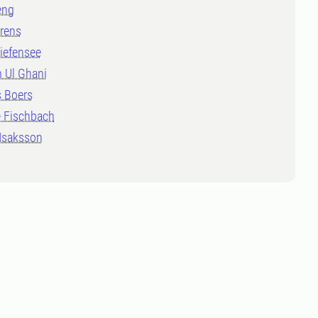
eng
hrens
iefensee
 Ul Ghani
s Boers
e Fischbach
Isaksson