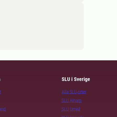
m
SLU i Sverige
t
Alla SLU-orter
SLU Alnarp
rand
SLU Umeå