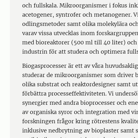
och fullskala. Mikroorganismer i fokus ink
acetogener, syntrofer och metanogener. V
odlingsmetoder samt olika molekylära oc
varav vissa utvecklas inom forskargruppen.
med bioreaktorer (500 ml till 40 liter) oc
industrin för att studera och optimera full
Biogasprocesser är ett av våra huvudsakli
studerar de mikroorganismer som driver 
olika substrat och reaktordesigner samt utv
förbättra processeffektiviteten. Vi unders
synergier med andra bioprocesser och en
av organiska syror och integration med vi
forskningen frågor kring rötrestens kvali
inklusive nedbrytning av bioplaster samt 