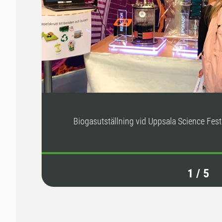
Biogasutställning vid Uppsala Science Fest
1
/
5