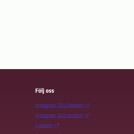
Följ oss
Instagram SLU.Sweden
Instagram SLU.student
LinkedIn