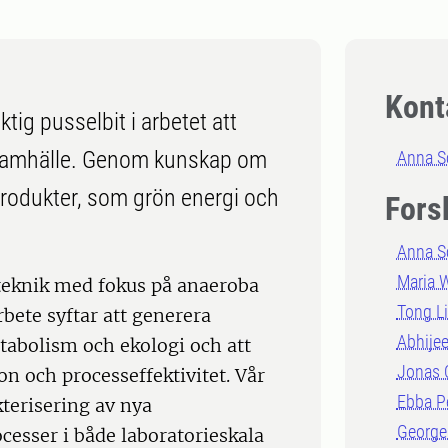
Kont
tig pusselbit i arbetet att
 samhälle. Genom kunskap om
Anna S
rodukter, som grön energi och
Fors
Anna S
Maria 
oteknik med fokus på anaeroba
Tong L
bete syftar att generera
Abhijee
abolism och ekologi och att
Jonas 
on och processeffektivitet. Vår
Ebba P
terisering av nya
George
cesser i både laboratorieskala