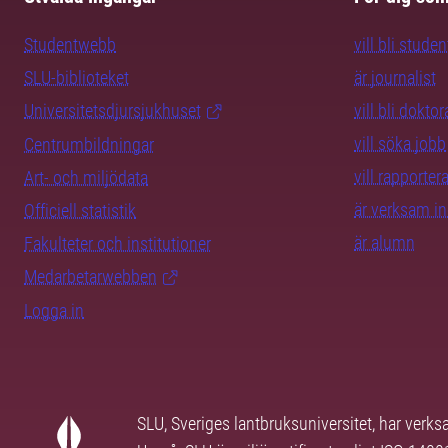
Studentwebb
vill bli studen
SLU-biblioteket
är journalist
Universitetsdjursjukhuset
vill bli dokto
vill söka jobb
Centrumbildningar
vill rapporte
Art- och miljödata
är verksam i
Officiell statistik
är alumn
Fakulteter och institutioner
Medarbetarwebben
Logga in
SLU, Sveriges lantbruksuniversitet, har verk