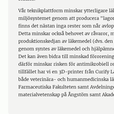
Vår teknikplattform minskar ytterligare l
miljösystemet genom att producera "lag
finns det nästan inga rester som når avlo
Detta minskar också behovet av råvaror, m
produktionskedjan av läkemedel (dvs. den
genom syntes av läkemedel och hjälpämne
Det kan även bidra till minskad förorenin
därför minskar risken för antimikrobiell r
tillfället har vi en 3D-printer från Curify
både veterinära- och humanmedicinska l
Farmaceutiska Fakulteten samt Avdelninge
materialvetenskap på Ångstöm samt Akade