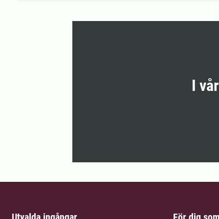
I vå
Utvalda ingångar
För dig so