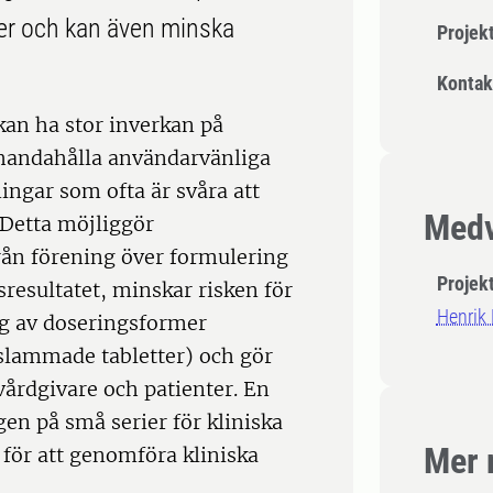
er och kan även minska
Projek
Kontak
kan ha stor inverkan på
lhandahålla användarvänliga
ingar som ofta är svåra att
Medv
 Detta möjliggör
rån förening över formulering
Projek
sresultatet, minskar risken för
Henrik
ng av doseringsformer
pslammade tabletter) och gör
vårdgivare och patienter. En
ngen på små serier för kliniska
Mer 
 för att genomföra kliniska