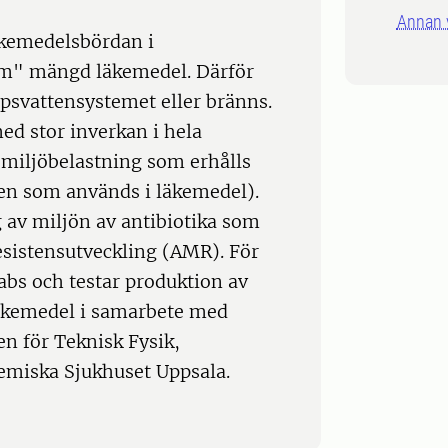
Annan 
äkemedelsbördan i
om" mängd läkemedel. Därför
ppsvattensystemet eller bränns.
ed stor inverkan i hela
 miljöbelastning som erhålls
n som används i läkemedel).
g av miljön av antibiotika som
esistensutveckling (AMR). För
 Labs och testar produktion av
äkemedel i samarbete med
n för Teknisk Fysik,
miska Sjukhuset Uppsala.