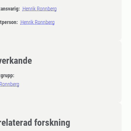
tansvarig:
Henrik Ronnberg
tperson:
Henrik Ronnberg
erkande
tgrupp:
 Ronnberg
relaterad forskning