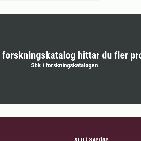
r forskningskatalog hittar du fler pr
Sök i forskningskatalogen
m
SLU i Sverige