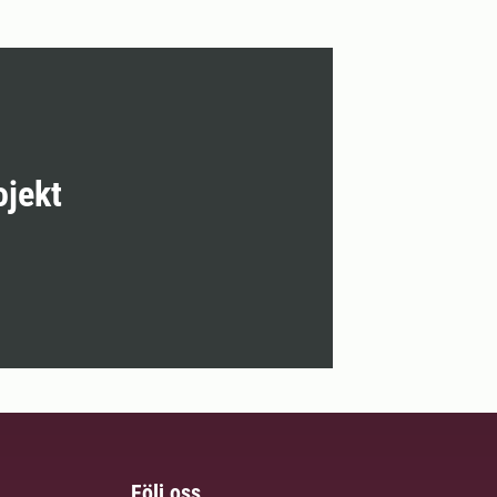
ojekt
Följ oss