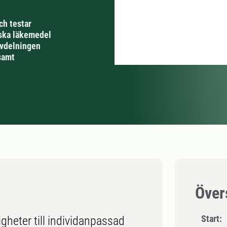
och testar
ska läkemedel
Avdelningen
samt
Över
Start:
gheter till individanpassad