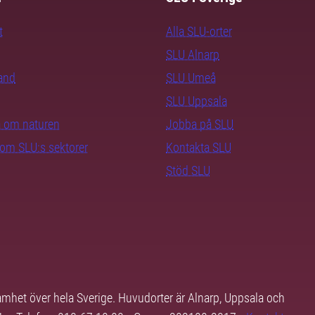
t
Alla SLU-orter
SLU Alnarp
rand
SLU Umeå
SLU Uppsala
ra om naturen
Jobba på SLU
nom SLU:s sektorer
Kontakta SLU
Stöd SLU
samhet över hela Sverige. Huvudorter är Alnarp, Uppsala och