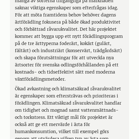
många av sorterna tillgängliga på marknaden
saknar viktiga egenskaper som efterfrågas idag.
För att möta framtidens behov behöver dagens
ärtförädling fokusera på både ökad produktivitet
och förbättrad råvarukvalitet. Det här projektet
kommer att bygga upp ett nytt förädlingsprogram
på de tre ärttyperna foderärt, kokärt (gulärt,
fältärt) och industriärt (konservärt, trädgårdsärt)
och skapa förutsättningar för att utveckla nya
ärtsorter för svenska odlingsförhållanden på ett
kostnads- och tidseffektivt sätt med moderna
växtförädlingsmetoder.
Ökad avkastning och klimatsäkrad råvarukvalitet
är egenskaper som eftersträvas och prioriteras i
förädlingen. Klimatsäkrad råvarukvalitet handlar
om tidighet och mognad samt vattenmättnads-
och torkstress. Ett viktigt mål för projektet är
också att ge ett mervärde i ärta för
humankonsumtion, vilket till exempel görs
genom att utvärdera vilken typ av ärta som