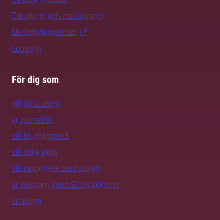
Fakulteter och institutioner
Medarbetarwebben
Logga in
För dig som
vill bli student
är journalist
vill bli doktorand
vill söka jobb
vill rapportera om naturen
är verksam inom SLU:s sektorer
är alumn