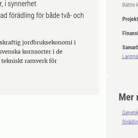
, i synnerhet
Bättre 
d förädling för både två- och
Projek
Finansi
ivskraftig jordbruksekonomi i
Samarb
svenska kornsorter i de
Lantm
 tekniskt ramverk för
Mer 
Geneti
förädli