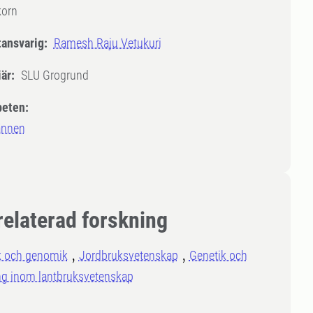
korn
tansvarig:
Ramesh Raju Vetukuri
är:
SLU Grogrund
eten:
ännen
relaterad forskning
k och genomik
Jordbruksvetenskap
Genetik och
ng inom lantbruksvetenskap