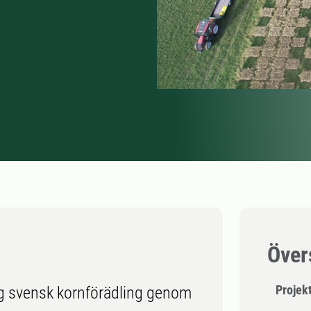
Över
Projekt
tlig svensk kornförädling genom