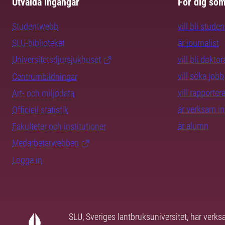
Utvalda ingångar
För dig so
Studentwebb
vill bli studen
SLU-biblioteket
är journalist
Universitetsdjursjukhuset
vill bli dokto
vill söka jobb
Centrumbildningar
vill rapporte
Art- och miljödata
är verksam i
Officiell statistik
är alumn
Fakulteter och institutioner
Medarbetarwebben
Logga in
SLU, Sveriges lantbruksuniversitet, har verk