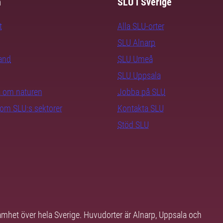
m
SLU i Sverige
t
Alla SLU-orter
SLU Alnarp
rand
SLU Umeå
SLU Uppsala
ra om naturen
Jobba på SLU
nom SLU:s sektorer
Kontakta SLU
Stöd SLU
samhet över hela Sverige. Huvudorter är Alnarp, Uppsala och