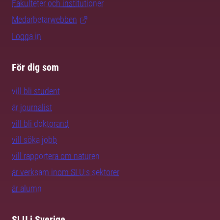
Fakulteter och institutioner
Medarbetarwebben
Logga in
För dig som
vill bli student
är journalist
vill bli doktorand
vill söka jobb
vill rapportera om naturen
är verksam inom SLU:s sektorer
är alumn
SLU i Sverige