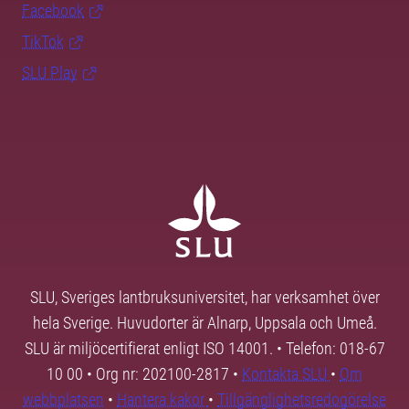
Facebook
TikTok
SLU Play
SLU, Sveriges lantbruksuniversitet, har verksamhet över
hela Sverige. Huvudorter är Alnarp, Uppsala och Umeå.
SLU är miljöcertifierat enligt ISO 14001. • Telefon: 018-67
10 00 • Org nr: 202100-2817 •
Kontakta SLU
•
Om
webbplatsen
•
Hantera kakor
•
Tillgänglighetsredogörelse