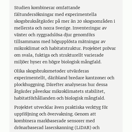
Studien kombinerar omfattande
fältundersökningar med experimentella
skogsbruksåtgärder på mer än 20 skogsområden i
mellersta och norra Sverige. Inventeringar av
växter och ryggradslösa djur genomförs
tillsammans med högupplösta mätningar av
mikroklimat och habitatstruktur. Projektet prövar
om svala, fuktiga och strukturellt varierade
miljöer hyser en högre biologisk mångfald.
Olika skogsbruksmetoder utvärderas
experimentellt, däribland bredare kantzoner och
plockhuggning. Därefter analyseras hur dessa
åtgärder påverkar mikroklimatets stabilitet,
habitatförhållanden och biologisk mångfald.
Projektet utvecklar även praktiska verktyg för
uppföljning och övervakning. Genom att
kombinera markbaserade sensorer med
drönarbaserad laserskanning (LiDAR) och