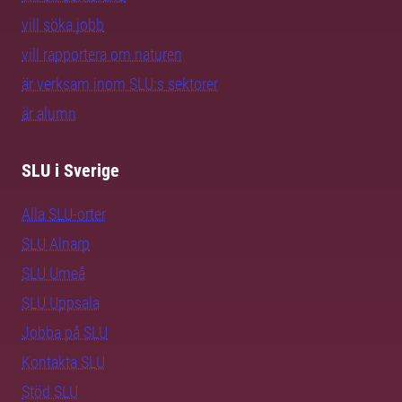
vill söka jobb
vill rapportera om naturen
är verksam inom SLU:s sektorer
är alumn
SLU i Sverige
Alla SLU-orter
SLU Alnarp
SLU Umeå
SLU Uppsala
Jobba på SLU
Kontakta SLU
Stöd SLU