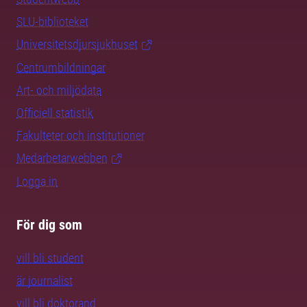
SLU-biblioteket
Universitetsdjursjukhuset
Centrumbildningar
Art- och miljödata
Officiell statistik
Fakulteter och institutioner
Medarbetarwebben
Logga in
För dig som
vill bli student
är journalist
vill bli doktorand