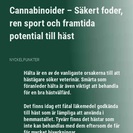
Cannabinoider – Säkert foder,
ren sport och framtida
potential till häst
NYCKELPUNKTER
Hälta är en av de vanligaste orsakerna till att
hästägare söker veterinär. Smärta som
föranleder hälta är även viktigt att behandla
för en bra hästvälfärd.
Det finns idag ett fåtal läkemedel godkända
till häst som är lämpliga att använda i
hemmastallet. Tyvärr finns det hästar som
inte kan behandlas med dem eftersom de får
för mycket biverkningar.