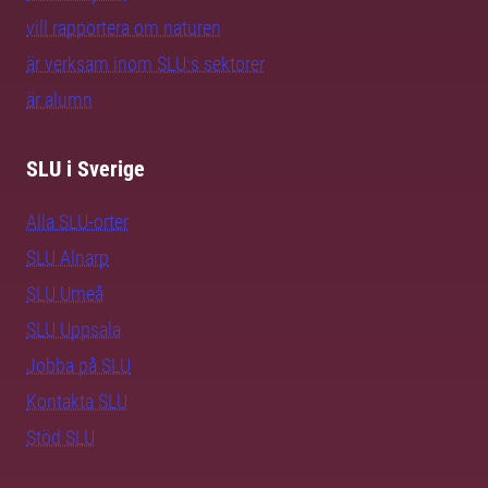
vill rapportera om naturen
är verksam inom SLU:s sektorer
är alumn
SLU i Sverige
Alla SLU-orter
SLU Alnarp
SLU Umeå
SLU Uppsala
Jobba på SLU
Kontakta SLU
Stöd SLU