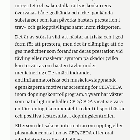
integritet och säkerställa rättvis konkurrens
övervakas både godkända och icke-godkända
substanser som kan påverka hästars prestation i
trav- och galopptävlingar samt inom ridsporten.
Det är av största vikt att hästar är friska och i god
form för att prestera, men det är olämpligt att de
ges mediciner som förändrar deras prestation vid
tävling eller maskerar symtom på skador (vilka
kan förvärras om hästen tävlar under
medicinering). De smärtlindrande,
antiinflammatoriska och muskelavslappnande
egenskaperna motiverar screening för CBD/CBDA
inom dopningskontrollprogram. Tyvärr har växter
som naturligt innehåller CBD/CBDA visat sig vara
en förorening i kommersiellt foder till sporthästar
och positiva testresultat i dopningskontroller.
Eftersom det saknas information om upptag eller
plasmakoncentration av CBD/CBDA efter oral