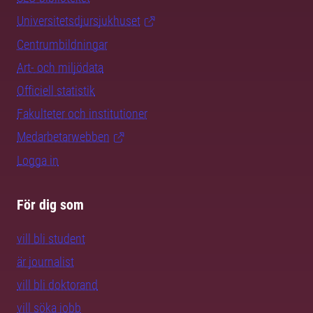
Universitetsdjursjukhuset
Centrumbildningar
Art- och miljödata
Officiell statistik
Fakulteter och institutioner
Medarbetarwebben
Logga in
För dig som
vill bli student
är journalist
vill bli doktorand
vill söka jobb