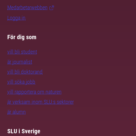
Medarbetarwebben
Logga in
För dig som
vill bli student
är journalist
vill bli doktorand
vill söka jobb
vill rapportera om naturen
är verksam inom SLU:s sektorer
är alumn
SLU i Sverige