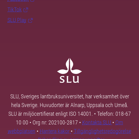
TikTok
SLU Play
SLU, Sveriges lantbruksuniversitet, har verksamhet över
hela Sverige. Huvudorter är Alnarp, Uppsala och Umeå.
SLU är miljöcertifierat enligt ISO 14001. • Telefon: 018-67
10 00 • Org nr: 202100-2817 •
Kontakta SLU
•
Om
webbplatsen
•
Hantera kakor
•
Tillgänglighetsredogörelse