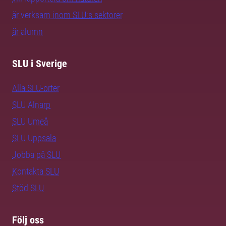
är verksam inom SLU:s sektorer
är alumn
SLU i Sverige
Alla SLU-orter
SLU Alnarp
SLU Umeå
SLU Uppsala
Jobba på SLU
Kontakta SLU
Stöd SLU
Följ oss