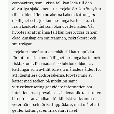
coronavirus, som i vissa fall kan leda till den
allvarliga sjukdomen FIP. Projekt
Ett kattliv
syftar
till att identifiera orsakerna bakom kattungars
dödlighet och sjukdom hos unga katter – och ta
fram konkreta råd som ökar överlevnaden. Vår
hypotes är att många fall kan förebyggas genom
ökad kunskap om smittämnen, riskfaktorer och
smittvägar.
Projektet innefattar en enkät till kattuppfödare
för information om dödlighet hos unga katter och
riskfaktorer. Kostnadsfri obduktion erbjuds av
kattungar som avlidit före sju månaders ålder, för
att identifiera dödsorsakerna. Provtagning av
katter med tecken på infektion samt
virussekvensering ger vidare information om
infektionernas prevalens och dynamik. Resultaten
blir direkt användbara för kliniskt verksamma
veterinärer och för kattuppfödare, med målet att
ge fler kattungar en frisk start i livet.