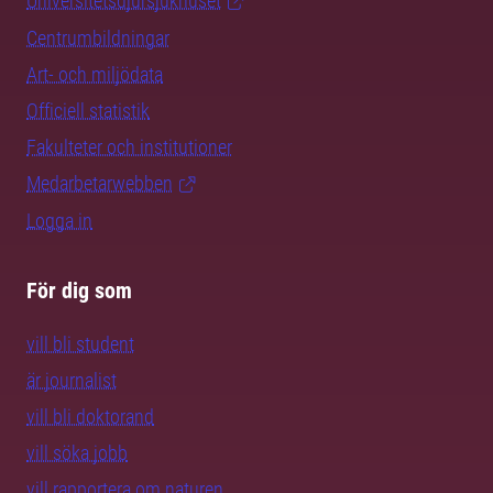
Universitetsdjursjukhuset
Centrumbildningar
Art- och miljödata
Officiell statistik
Fakulteter och institutioner
Medarbetarwebben
Logga in
För dig som
vill bli student
är journalist
vill bli doktorand
vill söka jobb
vill rapportera om naturen