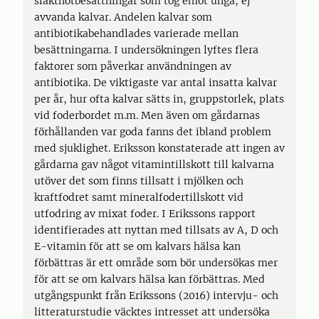
slaktnötbesättningar som tog emot unga, ej
avvanda kalvar. Andelen kalvar som
antibiotikabehandlades varierade mellan
besättningarna. I undersökningen lyftes flera
faktorer som påverkar användningen av
antibiotika. De viktigaste var antal insatta kalvar
per år, hur ofta kalvar sätts in, gruppstorlek, plats
vid foderbordet m.m. Men även om gårdarnas
förhållanden var goda fanns det ibland problem
med sjuklighet. Eriksson konstaterade att ingen av
gårdarna gav något vitamintillskott till kalvarna
utöver det som finns tillsatt i mjölken och
kraftfodret samt mineralfodertillskott vid
utfodring av mixat foder. I Erikssons rapport
identifierades att nyttan med tillsats av A, D och
E-vitamin för att se om kalvars hälsa kan
förbättras är ett område som bör undersökas mer
för att se om kalvars hälsa kan förbättras. Med
utgångspunkt från Erikssons (2016) intervju- och
litteraturstudie väcktes intresset att undersöka