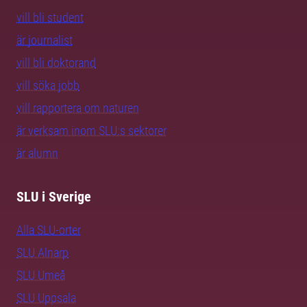
vill bli student
är journalist
vill bli doktorand
vill söka jobb
vill rapportera om naturen
är verksam inom SLU:s sektorer
är alumn
SLU i Sverige
Alla SLU-orter
SLU Alnarp
SLU Umeå
SLU Uppsala