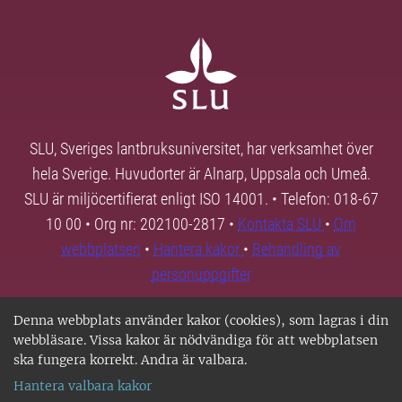
SLU, Sveriges lantbruksuniversitet, har verksamhet över
hela Sverige. Huvudorter är Alnarp, Uppsala och Umeå.
SLU är miljöcertifierat enligt ISO 14001. • Telefon: 018-67
10 00 • Org nr: 202100-2817 •
Kontakta SLU
•
Om
webbplatsen
•
Hantera kakor
•
Behandling av
personuppgifter
Denna webbplats använder kakor (cookies), som lagras i din
webbläsare. Vissa kakor är nödvändiga för att webbplatsen
ska fungera korrekt. Andra är valbara.
Hantera valbara kakor