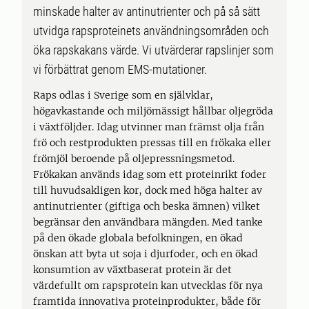
minskade halter av antinutrienter och på så sätt
utvidga rapsproteinets användningsområden och
öka rapskakans värde. Vi utvärderar rapslinjer som
vi förbättrat genom EMS-mutationer.
Raps odlas i Sverige som en självklar,
högavkastande och miljömässigt hållbar oljegröda
i växtföljder. Idag utvinner man främst olja från
frö och restprodukten pressas till en frökaka eller
frömjöl beroende på oljepressningsmetod.
Frökakan används idag som ett proteinrikt foder
till huvudsakligen kor, dock med höga halter av
antinutrienter (giftiga och beska ämnen) vilket
begränsar den användbara mängden. Med tanke
på den ökade globala befolkningen, en ökad
önskan att byta ut soja i djurfoder, och en ökad
konsumtion av växtbaserat protein är det
värdefullt om rapsprotein kan utvecklas för nya
framtida innovativa proteinprodukter, både för