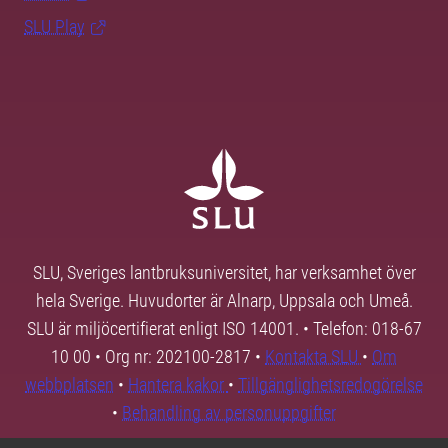
SLU Play
SLU, Sveriges lantbruksuniversitet, har verksamhet över
hela Sverige. Huvudorter är Alnarp, Uppsala och Umeå.
SLU är miljöcertifierat enligt ISO 14001. • Telefon: 018-67
10 00 • Org nr: 202100-2817 •
Kontakta SLU
•
Om
webbplatsen
•
Hantera kakor
•
Tillgänglighetsredogörelse
•
Behandling av personuppgifter