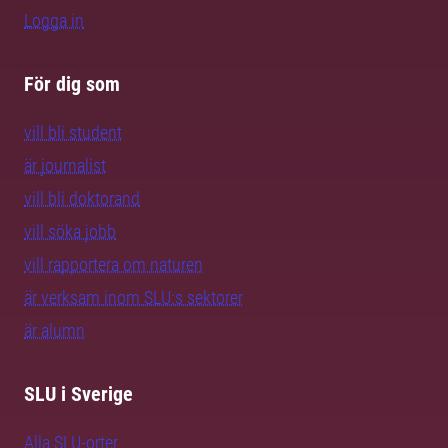
Logga in
För dig som
vill bli student
är journalist
vill bli doktorand
vill söka jobb
vill rapportera om naturen
är verksam inom SLU:s sektorer
är alumn
SLU i Sverige
Alla SLU-orter