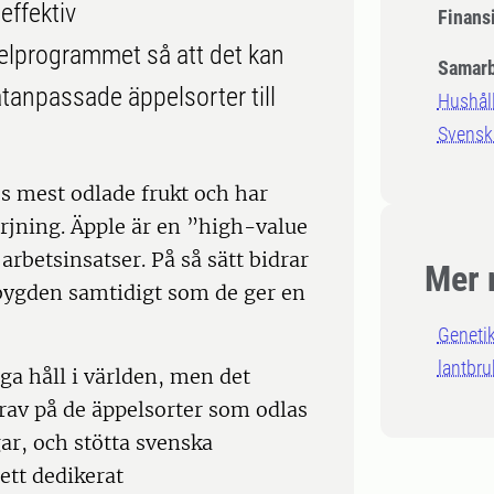
effektiv
Finansi
elprogrammet så att det kan
Samarb
atanpassade äppelsorter till
Hushåll
Svensk
s mest odlade frukt och har
sörjning. Äpple är en ”high-value
arbetsinsatser. På så sätt bidrar
Mer 
dsbygden samtidigt som de ger en
Geneti
lantbr
ga håll i världen, men det
 krav på de äppelsorter som odlas
ar, och stötta svenska
ett dedikerat