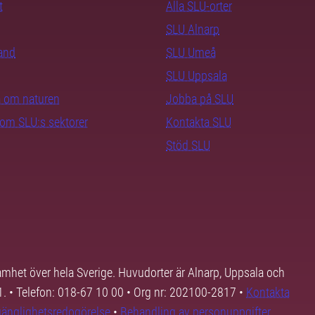
t
Alla SLU-orter
SLU Alnarp
rand
SLU Umeå
SLU Uppsala
ra om naturen
Jobba på SLU
nom SLU:s sektorer
Kontakta SLU
Stöd SLU
samhet över hela Sverige. Huvudorter är Alnarp, Uppsala och
01. • Telefon: 018-67 10 00 • Org nr: 202100-2817 •
Kontakta
lgänglighetsredogörelse
•
Behandling av personuppgifter