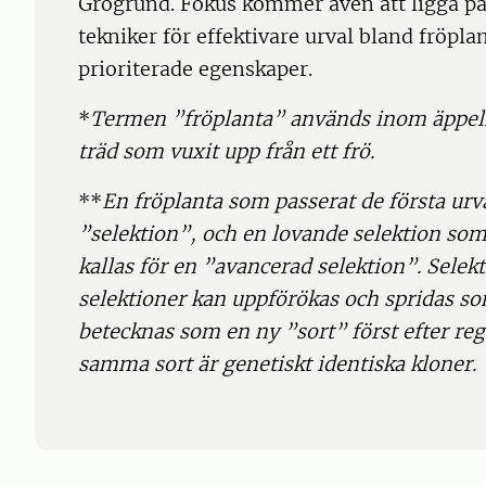
Grogrund. Fokus kommer även att ligga på
tekniker för effektivare urval bland fröplan
prioriterade egenskaper.
*
Termen ”fröplanta” används inom äppelfö
träd som vuxit upp från ett frö.
**
En fröplanta som passerat de första urva
”selektion”, och en lovande selektion som 
kallas för en ”avancerad selektion”. Selek
selektioner kan uppförökas och spridas 
betecknas som en ny ”sort” först efter regi
samma sort är genetiskt identiska kloner.