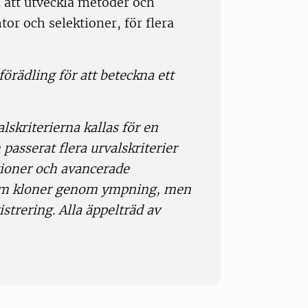
 att utveckla metoder och
tor och selektioner, för flera
rädling för att beteckna ett
lskriterierna kallas för en
passerat flera urvalskriterier
tioner och avancerade
som kloner genom ympning, men
strering. Alla äppelträd av