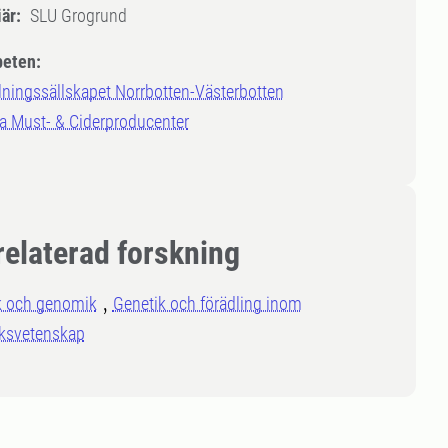
är:
SLU Grogrund
eten:
ningssällskapet Norrbotten-Västerbotten
a Must- & Ciderproducenter
relaterad forskning
k och genomik
Genetik och förädling inom
uksvetenskap