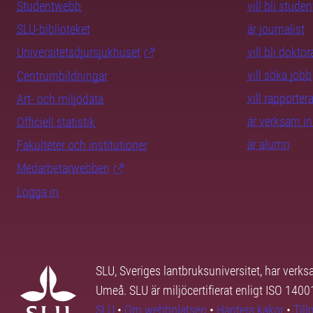
Studentwebb
vill bli studen
SLU-biblioteket
är journalist
Universitetsdjursjukhuset
vill bli dokto
vill söka jobb
Centrumbildningar
vill rapporte
Art- och miljödata
är verksam i
Officiell statistik
är alumn
Fakulteter och institutioner
Medarbetarwebben
Logga in
SLU, Sveriges lantbruksuniversitet, har verk
Umeå. SLU är miljöcertifierat enligt ISO 140
SLU
•
Om webbplatsen
•
Hantera kakor
•
Til