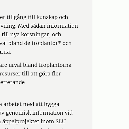
r tillgång till kunskap och
rvning. Med sådan information
 till nya korsningar, och
rval bland de fröplantor* och
rna.
gare urval bland fröplantorna
urser till att göra fler
letterande
a arbetet med att bygga
e av genomisk information vid
ra äppelprojektet inom SLU