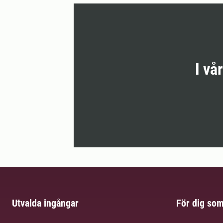
I vå
Utvalda ingångar
För dig so