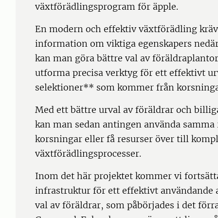
växtförädlingsprogram för äpple.
En modern och effektiv växtförädling kräve
information om viktiga egenskapers nedä
kan man göra bättre val av föräldraplantor
utforma precisa verktyg för ett effektivt u
selektioner** som kommer från korsninga
Med ett bättre urval av föräldrar och billi
kan man sedan antingen använda samma res
korsningar eller få resurser över till komp
växtförädlingsprocesser.
Inom det här projektet kommer vi fortsätt
infrastruktur för ett effektivt användand
val av föräldrar, som påbörjades i det för