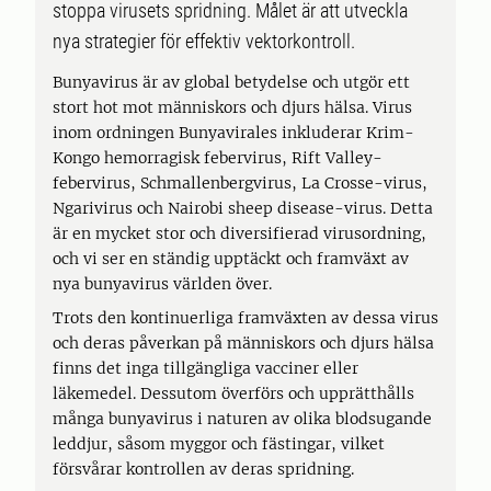
stoppa virusets spridning. Målet är att utveckla
nya strategier för effektiv vektorkontroll.
Bunyavirus är av global betydelse och utgör ett
stort hot mot människors och djurs hälsa. Virus
inom ordningen Bunyavirales inkluderar Krim-
Kongo hemorragisk febervirus, Rift Valley-
febervirus, Schmallenbergvirus, La Crosse-virus,
Ngarivirus och Nairobi sheep disease-virus. Detta
är en mycket stor och diversifierad virusordning,
och vi ser en ständig upptäckt och framväxt av
nya bunyavirus världen över.
Trots den kontinuerliga framväxten av dessa virus
och deras påverkan på människors och djurs hälsa
finns det inga tillgängliga vacciner eller
läkemedel. Dessutom överförs och upprätthålls
många bunyavirus i naturen av olika blodsugande
leddjur, såsom myggor och fästingar, vilket
försvårar kontrollen av deras spridning.