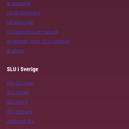
är journalist
vill bli doktorand
vill söka jobb
vill rapportera om naturen
är verksam inom SLU:s sektorer
är alumn
SLU i Sverige
Alla SLU-orter
SLU Alnarp
SLU Umeå
SLU Uppsala
Jobba på SLU