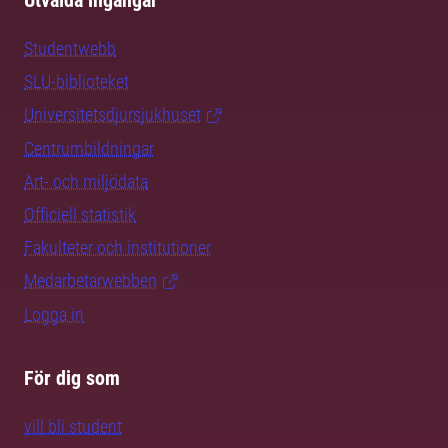
Utvalda ingångar
Studentwebb
SLU-biblioteket
Universitetsdjursjukhuset
Centrumbildningar
Art- och miljödata
Officiell statistik
Fakulteter och institutioner
Medarbetarwebben
Logga in
För dig som
vill bli student