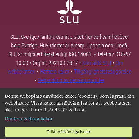
SLU, Sveriges lantbruksuniversitet, har verksamhet över
hela Sverige. Huvudorter är Alnarp, Uppsala och Umeå.
SLU är miljöcertifierat enligt ISO 14001. • Telefon: 018-67
10 00 • Org nr: 202100-2817 •
Kontakta SLU
•
Om
webbplatsen
•
Hantera kakor
•
Tillgänglighetsredogörelse
•
Behandling av personuppgifter
Denna webbplats använder kakor (cookies), som lagras i din
webbläsare. Vissa kakor är nödvändiga för att webbplatsen
ska fungera korrekt. Andra är valbara.
Hantera valbara kakor
Tillåt nödvändiga kakor