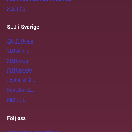
är alumn
SLU i Sverige
Alla SLU-orter
SLU Alnarp
SLU Umeå
SLU Uppsala
Jobba på SLU
Kontakta SLU
Stöd SLU
Följ oss