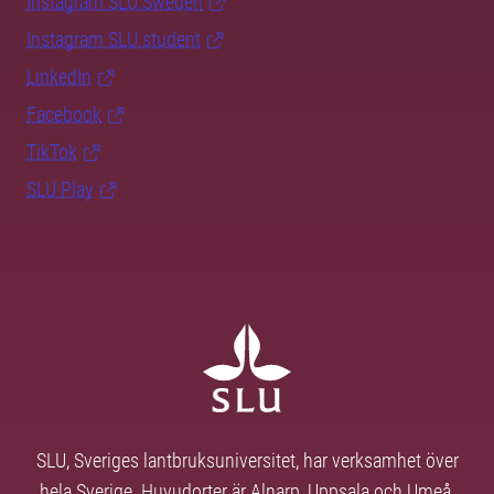
Instagram SLU.Sweden
Instagram SLU.student
LinkedIn
Facebook
TikTok
SLU Play
SLU, Sveriges lantbruksuniversitet, har verksamhet över
hela Sverige. Huvudorter är Alnarp, Uppsala och Umeå.