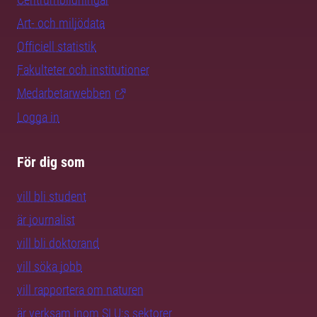
Art- och miljödata
Officiell statistik
Fakulteter och institutioner
Medarbetarwebben
Logga in
För dig som
vill bli student
är journalist
vill bli doktorand
vill söka jobb
vill rapportera om naturen
är verksam inom SLU:s sektorer