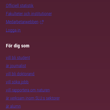
Officiell statistik
Fakulteter och institutioner
Medarbetarwebben
Logga in
För dig som
vill bli student
är journalist
vill bli doktorand
vill söka jobb
vill rapportera om naturen
är verksam inom SLU:s sektorer
är alumn