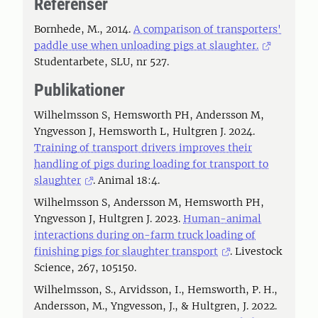
Referenser
Bornhede, M., 2014.
A comparison of transporters'
paddle use when unloading pigs at slaughter.
Studentarbete, SLU, nr 527.
Publikationer
Wilhelmsson S, Hemsworth PH, Andersson M,
Yngvesson J, Hemsworth L, Hultgren J. 2024.
Training of transport drivers improves their
handling of pigs during loading for transport to
slaughter
. Animal 18:4.
Wilhelmsson S, Andersson M, Hemsworth PH,
Yngvesson J, Hultgren J. 2023.
Human-animal
interactions during on-farm truck loading of
finishing pigs for slaughter transport
. Livestock
Science, 267, 105150.
Wilhelmsson, S., Arvidsson, I., Hemsworth, P. H.,
Andersson, M., Yngvesson, J., & Hultgren, J. 2022.