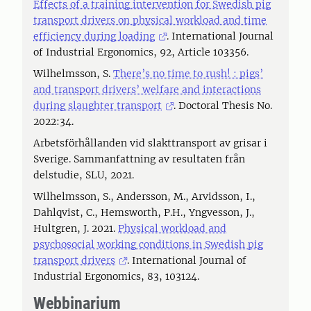
Effects of a training intervention for Swedish pig
transport drivers on physical workload and time
efficiency during loading
. International Journal
of Industrial Ergonomics, 92, Article 103356.
Wilhelmsson, S.
There’s no time to rush! : pigs’
and transport drivers’ welfare and interactions
during slaughter transport
. Doctoral Thesis No.
2022:34.
Arbetsförhållanden vid slakttransport av grisar i
Sverige. Sammanfattning av resultaten från
delstudie, SLU, 2021.
Wilhelmsson, S., Andersson, M., Arvidsson, I.,
Dahlqvist, C., Hemsworth, P.H., Yngvesson, J.,
Hultgren, J. 2021.
Physical workload and
psychosocial working conditions in Swedish pig
transport drivers
. International Journal of
Industrial Ergonomics, 83, 103124.
Webbinarium