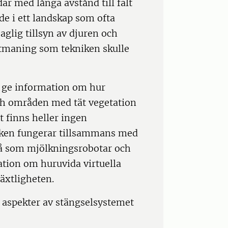
ar med långa avstånd till fält
de i ett landskap som ofta
aglig tillsyn av djuren och
utmaning som tekniken skulle
n ge information om hur
ch områden med tät vegetation
 finns heller ingen
iken fungerar tillsammans med
så som mjölkningsrobotar och
ation om huruvida virtuella
äxtligheten.
a aspekter av stängselsystemet