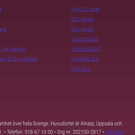
t
Alla SLU-orter
SLU Alnarp
rand
SLU Umeå
SLU Uppsala
ra om naturen
Jobba på SLU
nom SLU:s sektorer
Kontakta SLU
Stöd SLU
samhet över hela Sverige. Huvudorter är Alnarp, Uppsala och
01. • Telefon: 018-67 10 00 • Org nr: 202100-2817 •
Kontakta