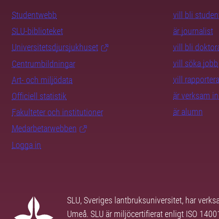
Studentwebb
vill bli studen
SLU-biblioteket
är journalist
Universitetsdjursjukhuset
vill bli dokto
vill söka jobb
Centrumbildningar
vill rapporte
Art- och miljödata
är verksam i
Officiell statistik
är alumn
Fakulteter och institutioner
Medarbetarwebben
Logga in
SLU, Sveriges lantbruksuniversitet, har verk
Umeå. SLU är miljöcertifierat enligt ISO 140