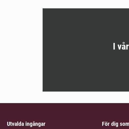
I vå
Utvalda ingångar
För dig so