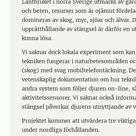
Lantbruket i norra Sverige utmärks av gård
och beten, resurser som är ojämnt fördela
domineras av skog, myr, sjöar och älvar. D
upprätthållande av stängsel är därför en 
kunna lösa.
Vi saknar dock lokala experiment som ka
tekniken fungerar i naturbetesområden o
(skog) med svag mobiltelefontäckning. Det
vetenskaplig dokumentation om hur tekn
andra system som följer djuren on-line, 
aktivitetssensorer. Vi saknar också inform
stängsel påverkar djurens utnyttjande av v
Projektet kommer att utvärdera tre viktig
under nordliga förhållanden.