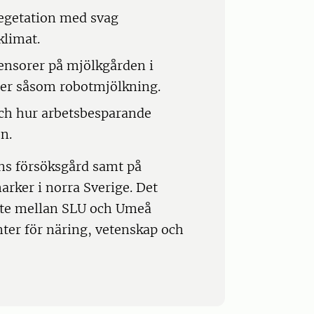
 vegetation med svag
 klimat.
sensorer på mjölkgården i
ner såsom robotmjölkning.
ch hur arbetsbesparande
n.
ns försöksgård samt på
arker i norra Sverige. Det
bete mellan SLU och Umeå
ter för näring, vetenskap och