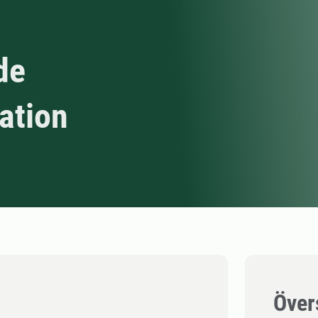
de
tation
Över