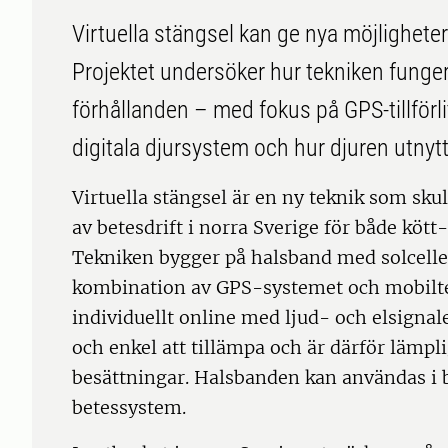
Virtuella stängsel kan ge nya möjligheter 
Projektet undersöker hur tekniken funge
förhållanden – med fokus på GPS-tillförl
digitala djursystem och hur djuren utnyt
Virtuella stängsel är en ny teknik som sku
av betesdrift i norra Sverige för både köt
Tekniken bygger på halsband med solceller
kombination av GPS-systemet och mobiltel
individuellt online med ljud- och elsignaler
och enkel att tillämpa och är därför lämpl
besättningar. Halsbanden kan användas i 
betessystem.