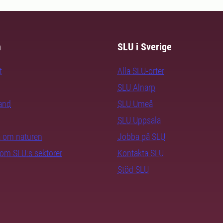
m
SLU i Sverige
t
Alla SLU-orter
SLU Alnarp
rand
SLU Umeå
SLU Uppsala
ra om naturen
Jobba på SLU
nom SLU:s sektorer
Kontakta SLU
Stöd SLU