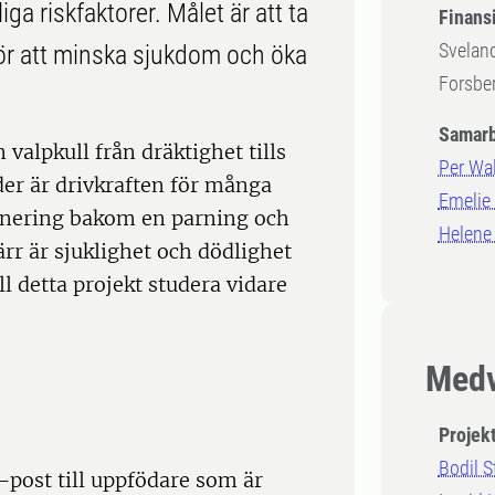
a riskfaktorer. Målet är att ta
Finansi
Sveland
för att minska sjukdom och öka
Forsber
Samarb
 valpkull från dräktighet tills
Per Wal
ider är drivkraften för många
Emelie 
lanering bakom en parning och
Helene
rr är sjuklighet och dödlighet
ll detta projekt studera vidare
Medv
Projek
Bodil S
-post till uppfödare som är