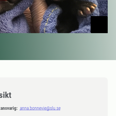
sikt
tansvarig:
anna.bonnevie@slu.se