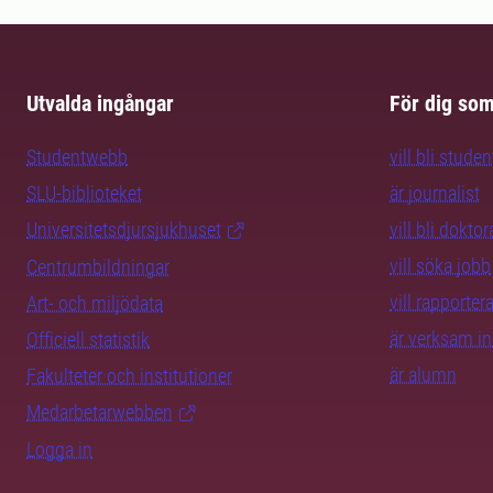
Utvalda ingångar
För dig so
Studentwebb
vill bli studen
SLU-biblioteket
är journalist
Universitetsdjursjukhuset
vill bli dokto
vill söka jobb
Centrumbildningar
vill rapporte
Art- och miljödata
är verksam i
Officiell statistik
är alumn
Fakulteter och institutioner
Medarbetarwebben
Logga in