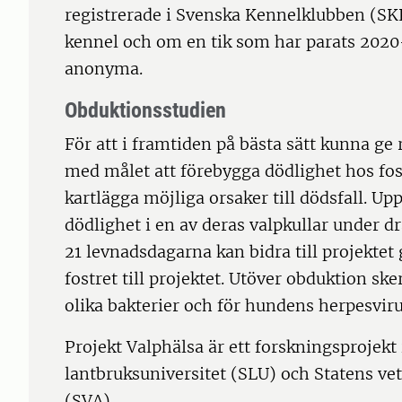
registrerade i Svenska Kennelklubben (SK
kennel och om en tik som har parats 2020–
anonyma.
Obduktionsstudien
För att i framtiden på bästa sätt kunna g
med målet att förebygga dödlighet hos fost
kartlägga möjliga orsaker till dödsfall. U
dödlighet i en av deras valpkullar under dr
21 levnadsdagarna kan bidra till projektet
fostret till projektet. Utöver obduktion ske
olika bakterier och för hundens herpesvir
Projekt Valphälsa är ett forskningsprojekt
lantbruksuniversitet (SLU) och Statens ve
(SVA).