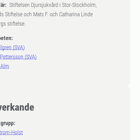
är:
Stiftelsen Djursjukvård i Stor-Stockholm,
s Stiftelse och Mats F. och Catharina Linde
gs stiftelse.
eten:
lgren (SVA)
Pettersson (SVA)
 Alm
erkande
tgrupp:
trom-Holst