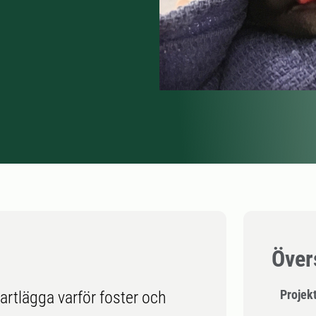
Över
Projek
kartlägga varför foster och