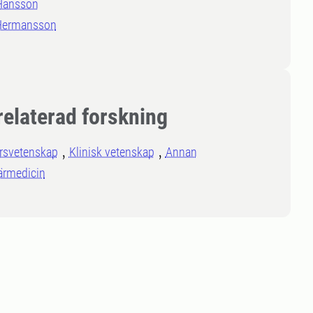
 Hansson
 Hermansson
relaterad forskning
rsvetenskap
Klinisk vetenskap
Annan
ärmedicin