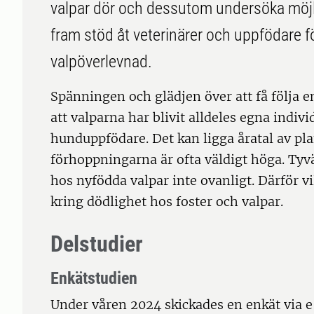
valpar dör och dessutom undersöka möjlig
fram stöd åt veterinärer och uppfödare 
valpöverlevnad.
Spänningen och glädjen över att få följa en
att valparna har blivit alldeles egna indiv
hunduppfödare. Det kan ligga åratal av p
förhoppningarna är ofta väldigt höga. Tyvä
hos nyfödda valpar inte ovanligt. Därför vi
kring dödlighet hos foster och valpar.
Delstudier
Enkätstudien
Under våren 2024 skickades en enkät via e