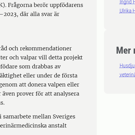
Ingrid
K). Frågorna berör uppfödarens
Ulrika
2023, där alla svar är
Mer 
e råd och rekommendationer
er och valpar vill detta projekt
Husdju
ppfödare som drabbas av
veterin
äktighet eller under de första
 genom att donera valpen eller
r även prover för att analysera
us.
 i samarbete mellan Sveriges
terinärmedicinska anstalt