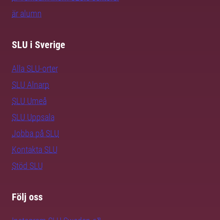
är alumn
SLU i Sverige
Alla SLU-orter
SLU Alnarp
SLU Umeå
SLU Uppsala
Jobba på SLU
Kontakta SLU
Stöd SLU
Följ oss