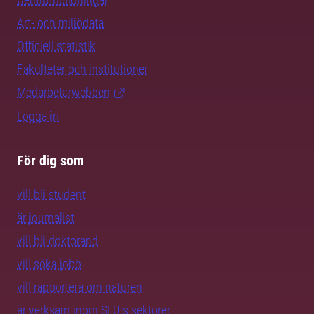
Art- och miljödata
Officiell statistik
Fakulteter och institutioner
Medarbetarwebben
Logga in
För dig som
vill bli student
är journalist
vill bli doktorand
vill söka jobb
vill rapportera om naturen
är verksam inom SLU:s sektorer