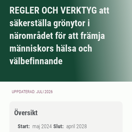
REGLER OCH VERKTYG att
säkerställa grönytor i
närområdet för att främja
människors hälsa och
välbefinnande
UPPDATERAD: JULI 2026
Översikt
Start:
maj 2024
Slut:
april 2028