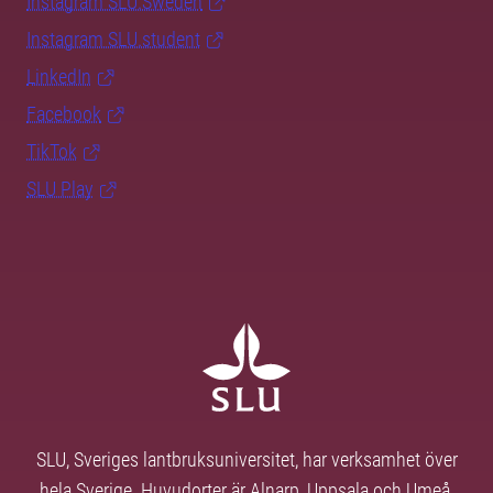
Instagram SLU.Sweden
Instagram SLU.student
LinkedIn
Facebook
TikTok
SLU Play
SLU, Sveriges lantbruksuniversitet, har verksamhet över
hela Sverige. Huvudorter är Alnarp, Uppsala och Umeå.