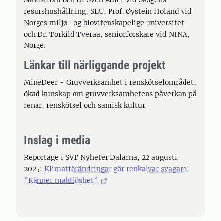
Sandström och Dr Sven Adler vid Skogens
resurshushållning, SLU, Prof. Øystein Holand vid
Norges miljø- og biovitenskapelige universitet
och Dr. Torkild Tveraa, seniorforskare vid NINA,
Norge.
Länkar till närliggande projekt
MineDeer - Gruvverksamhet i renskötselområdet,
ökad kunskap om gruvverksamhetens påverkan på
renar, renskötsel och samisk kultur
Inslag i media
Reportage i SVT Nyheter Dalarna, 22 augusti
2025:
Klimatförändringar gör renkalvar svagare:
”Känner maktlöshet”