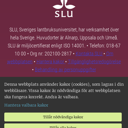
SLU, Sveriges lantbruksuniversitet, har verksamhet över
hela Sverige. Huvudorter är Alnarp, Uppsala och Umeå.
SLU är miljöcertifierat enligt ISO 14001. • Telefon: 018-67
10 00 • Org nr: 202100-2817 •
Kontakta SLU
•
Om
webbplatsen
•
Hantera kakor
•
Tillgänglighetsredogörelse
•
Behandling av personuppgifter
Denna webbplats använder kakor (cookies), som lagras i din
webbläsare. Vissa kakor är nödvändiga för att webbplatsen
ska fungera korrekt. Andra är valbara.
Hantera valbara kakor
Tillåt nödvändiga kakor
Tillåt alla kakor