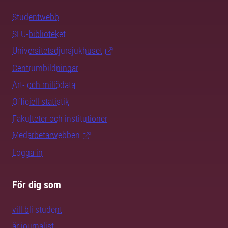
Studentwebb
SLU-biblioteket
Universitetsdjursjukhuset
Centrumbildningar
Art- och miljödata
Officiell statistik
Fakulteter och institutioner
Medarbetarwebben
Logga in
För dig som
vill bli student
är journalist