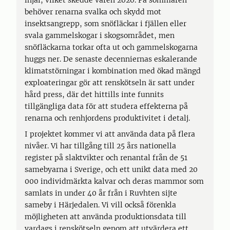
ihjäl, vilket skedde våren 2020. På sommaren
behöver renarna svalka och skydd mot
insektsangrepp, som snöfläckar i fjällen eller
svala gammelskogar i skogsområdet, men
snöfläckarna torkar ofta ut och gammelskogarna
huggs ner. De senaste decenniernas eskalerande
klimatstörningar i kombination med ökad mängd
exploateringar gör att renskötseln är satt under
hård press, där det hittills inte funnits
tillgängliga data för att studera effekterna på
renarna och renhjordens produktivitet i detalj.
I projektet kommer vi att använda data på flera
nivåer. Vi har tillgång till 25 års nationella
register på slaktvikter och renantal från de 51
samebyarna i Sverige, och ett unikt data med 20
000 individmärkta kalvar och deras mammor som
samlats in under 40 år från i Ruvhten sijte
sameby i Härjedalen. Vi vill också förenkla
möjligheten att använda produktionsdata till
vardags i renskötseln genom att utvärdera ett