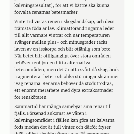
kalvningsresultat), för att vi bättre ska kunna
förvalta renarnas betesmarker.
Vintertid vistas renen i skogslandskap, och dess
främsta föda är lav. Klimatförändringarna leder
till allt varmare vintrar och när temperaturen
svänger mellan plus- och minusgrader täcks
laven av en isskorpa och blir otjänlig som bete.
När betet blir otillgängligt över stora områden
behöver renhjorden hitta alternativa
betesområden, men det är ofta svårt då skogsbruk
fragmenterat betet och olika störningar skrämmer
iväg renarna. Renarna behöver då stödutfodras,
ett enormt merarbete med dyra extrakostnader
för renskötaren.
Sommartid har många samebyar sina renar till
fjälls. Försenad ankomst av våren i
kalvningsområdet i fjällen kan göra att kalvarna
föds medan det är full vinter och därför fryser