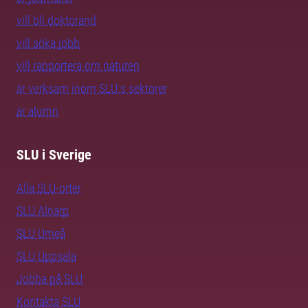
vill bli doktorand
vill söka jobb
vill rapportera om naturen
är verksam inom SLU:s sektorer
är alumn
SLU i Sverige
Alla SLU-orter
SLU Alnarp
SLU Umeå
SLU Uppsala
Jobba på SLU
Kontakta SLU