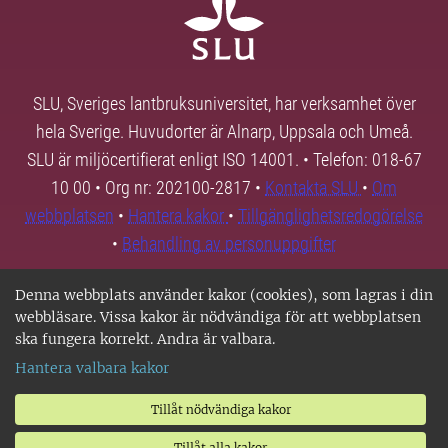
SLU, Sveriges lantbruksuniversitet, har verksamhet över
hela Sverige. Huvudorter är Alnarp, Uppsala och Umeå.
SLU är miljöcertifierat enligt ISO 14001. • Telefon: 018-67
10 00 • Org nr: 202100-2817 •
Kontakta SLU
•
Om
webbplatsen
•
Hantera kakor
•
Tillgänglighetsredogörelse
•
Behandling av personuppgifter
Denna webbplats använder kakor (cookies), som lagras i din
webbläsare. Vissa kakor är nödvändiga för att webbplatsen
ska fungera korrekt. Andra är valbara.
Hantera valbara kakor
Tillåt nödvändiga kakor
Tillåt alla kakor