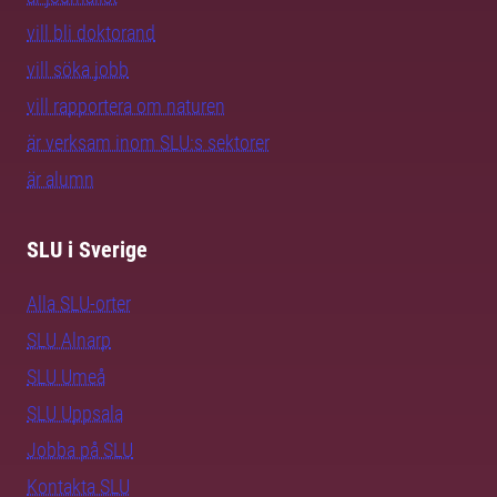
vill bli doktorand
vill söka jobb
vill rapportera om naturen
är verksam inom SLU:s sektorer
är alumn
SLU i Sverige
Alla SLU-orter
SLU Alnarp
SLU Umeå
SLU Uppsala
Jobba på SLU
Kontakta SLU