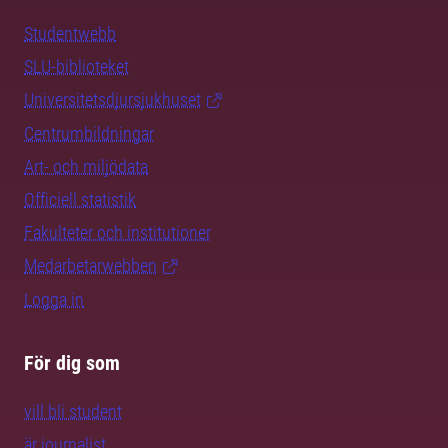
Studentwebb
SLU-biblioteket
Universitetsdjursjukhuset
Centrumbildningar
Art- och miljödata
Officiell statistik
Fakulteter och institutioner
Medarbetarwebben
Logga in
För dig som
vill bli student
är journalist