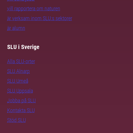
vill rapportera om naturen
är verksam inom SLU:s sektorer
är alumn
SLU i Sverige
Alla SLU-orter
SLU Alnarp
SLU Umeå
SLU Uppsala
Jobba på SLU
Kontakta SLU
Stöd SLU