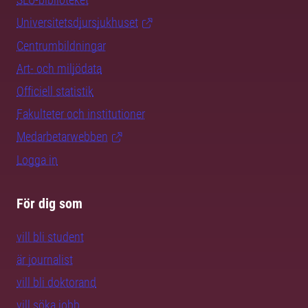
Universitetsdjursjukhuset
Centrumbildningar
Art- och miljödata
Officiell statistik
Fakulteter och institutioner
Medarbetarwebben
Logga in
För dig som
vill bli student
är journalist
vill bli doktorand
vill söka jobb