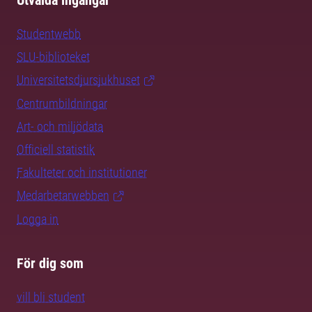
Utvalda ingångar
Studentwebb
SLU-biblioteket
Universitetsdjursjukhuset
Centrumbildningar
Art- och miljödata
Officiell statistik
Fakulteter och institutioner
Medarbetarwebben
Logga in
För dig som
vill bli student