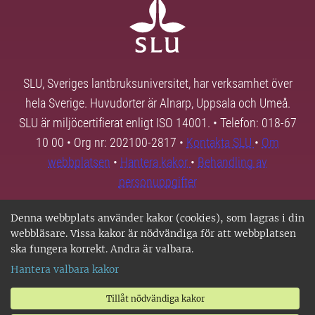
SLU, Sveriges lantbruksuniversitet, har verksamhet över
hela Sverige. Huvudorter är Alnarp, Uppsala och Umeå.
SLU är miljöcertifierat enligt ISO 14001. • Telefon: 018-67
10 00 • Org nr: 202100-2817 •
Kontakta SLU
•
Om
webbplatsen
•
Hantera kakor
•
Behandling av
personuppgifter
Denna webbplats använder kakor (cookies), som lagras i din
webbläsare. Vissa kakor är nödvändiga för att webbplatsen
ska fungera korrekt. Andra är valbara.
Hantera valbara kakor
Tillåt nödvändiga kakor