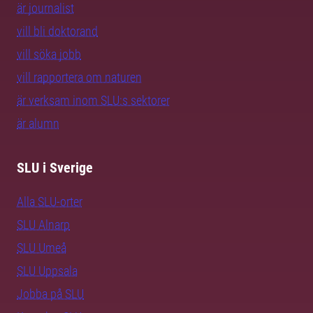
är journalist
vill bli doktorand
vill söka jobb
vill rapportera om naturen
är verksam inom SLU:s sektorer
är alumn
SLU i Sverige
Alla SLU-orter
SLU Alnarp
SLU Umeå
SLU Uppsala
Jobba på SLU