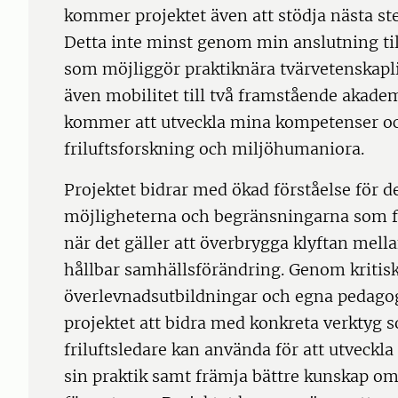
kommer projektet även att stödja nästa st
Detta inte minst genom min anslutning ti
som möjliggör praktiknära tvärvetenskaplig
även mobilitet till två framstående akade
kommer att utveckla mina kompetenser oc
friluftsforskning och miljöhumaniora.
Projektet bidrar med ökad förståelse för d
möjligheterna och begränsningarna som 
när det gäller att överbrygga klyftan mell
hållbar samhällsförändring. Genom kritis
överlevnadsutbildningar och egna pedago
projektet att bidra med konkreta verktyg 
friluftsledare kan använda för att utveckla 
sin praktik samt främja bättre kunskap o