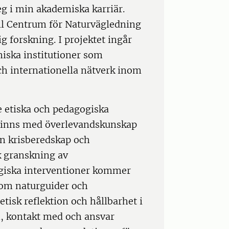
eg i min akademiska karriär.
ll Centrum för Naturvägledning
 forskning. I projektet ingår
miska institutioner som
h internationella nätverk inom
e etiska och pedagogiska
finns med överlevandskunskap
an krisberedskap och
k granskning av
giska interventioner kommer
som naturguider och
etisk reflektion och hållbarhet i
m, kontakt med och ansvar