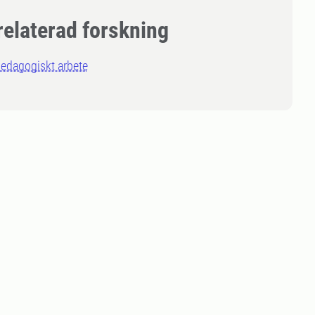
relaterad forskning
edagogiskt arbete