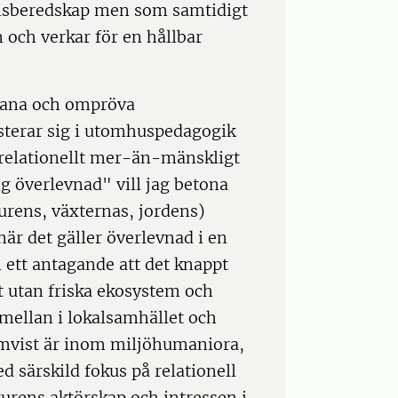
risberedskap men som samtidigt
n och verkar för en hållbar
tmana och ompröva
sterar sig i utomhuspedagogik
t relationellt mer-än-mänskligt
 överlevnad" vill jag betona
urens, växternas, jordens)
r det gäller överlevnad i en
ån ett antagande att det knappt
t utan friska ekosystem och
mellan i lokalsamhället och
emvist är inom miljöhumaniora,
d särskild fokus på relationell
urens aktörskap och intressen i