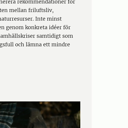
enerera rekommendationer för
n mellan friluftsliv,
aturresurser. Inte minst
en genom konkreta idéer för
samhällskriser samtidigt som
ngsfull och lämna ett mindre