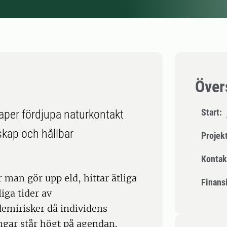
Över
Start:
aper fördjupa naturkontakt
skap och hållbar
Projek
Kontak
 man gör upp eld, hittar ätliga
Finansi
iga tider av
demirisker då individens
ngar står högt på agendan.