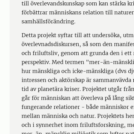
till överlevandskunskap som kan stärka k
förbättrar människans relation till nature
samhällsförändring.
Detta projekt syftar till att undersöka, u
överlevnadsdiskursen, så som den manife
och friluftsliv, genom att grunda den i et
perspektiv. Med termen "mer-än-mänsklig
hur mänskliga och icke-mänskliga (dvs dj
intressen och aktörskap är sammanvävda nä
tid av planetära kriser. Projektet utgår fr
går för människan att överleva på lång sik
fungerande relationer - både människor e
mellan människa och natur. Projektets h
och i synnerhet inom friluftsforskning, me
mer-än-mänsklig miljöetik som lyfter nat