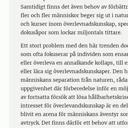
Samtidigt finns det även behov av förbättra
fler och fler människor beger sig ut i natur
och kurser inom överlevnadskunskap, spec
dokusåpor som lockar miljontals tittare.
Ett stort problem med den här trenden do
som ofta fokuserar på individen som en
eller överleva en annalkande kollaps, til
eller lära sig överlevnadskunskaper. Den h
människans separation från naturen, råda
uppgivenhet där förberedelse inför en möj
av fortsatta försök att lösa hållbarhetskris
intresset för överlevandskunskap är en del
blivit en arena för människans äventyr so
avtryck. Det finns därför ett behov att utf