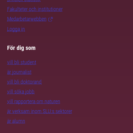
Fakulteter och institutioner
Medarbetarwebben
Logga in
För dig som
vill bli student
är journalist
vill bli doktorand
vill söka jobb
vill rapportera om naturen
är verksam inom SLU:s sektorer
är alumn