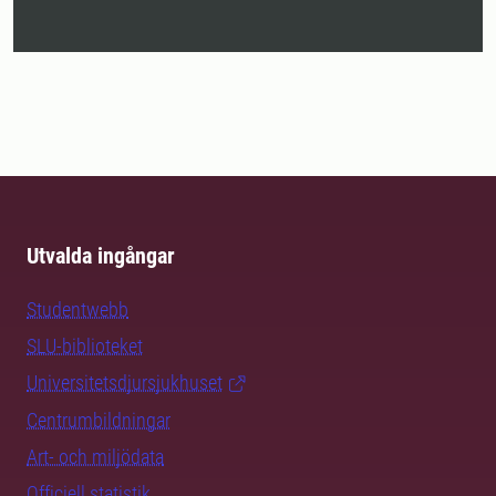
Utvalda ingångar
Studentwebb
SLU-biblioteket
Universitetsdjursjukhuset
Centrumbildningar
Art- och miljödata
Officiell statistik