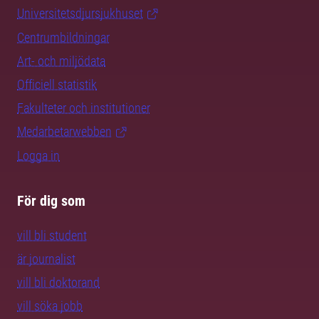
Universitetsdjursjukhuset
Centrumbildningar
Art- och miljödata
Officiell statistik
Fakulteter och institutioner
Medarbetarwebben
Logga in
För dig som
vill bli student
är journalist
vill bli doktorand
vill söka jobb