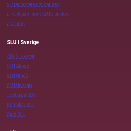
vill rapportera om naturen
är verksam inom SLU:s sektorer
är alumn
SLU i Sverige
Alla SLU-orter
SLU Alnarp
SLU Umeå
SLU Uppsala
Jobba på SLU
Kontakta SLU
Stöd SLU