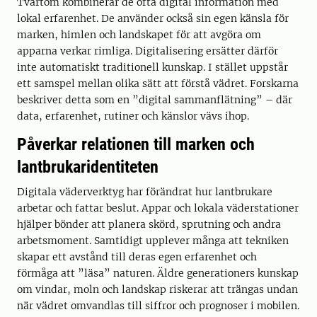
Tvärtom kombinerar de ofta digital information med
lokal erfarenhet. De använder också sin egen känsla för
marken, himlen och landskapet för att avgöra om
apparna verkar rimliga. Digitalisering ersätter därför
inte automatiskt traditionell kunskap. I stället uppstår
ett samspel mellan olika sätt att förstå vädret. Forskarna
beskriver detta som en ”digital sammanflätning” – där
data, erfarenhet, rutiner och känslor vävs ihop.
Påverkar relationen till marken och
lantbrukaridentiteten
Digitala väderverktyg har förändrat hur lantbrukare
arbetar och fattar beslut. Appar och lokala väderstationer
hjälper bönder att planera skörd, sprutning och andra
arbetsmoment. Samtidigt upplever många att tekniken
skapar ett avstånd till deras egen erfarenhet och
förmåga att ”läsa” naturen. Äldre generationers kunskap
om vindar, moln och landskap riskerar att trängas undan
när vädret omvandlas till siffror och prognoser i mobilen.