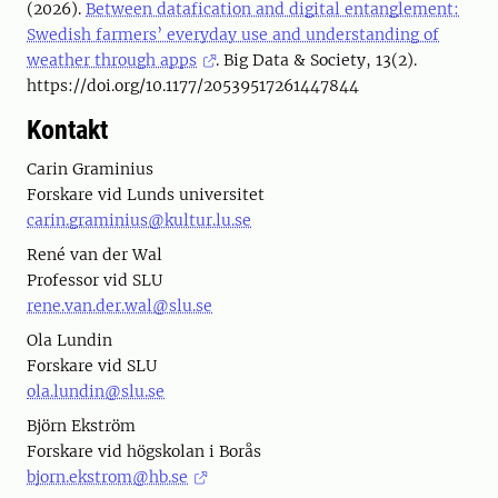
(2026).
Between datafication and digital entanglement:
Swedish farmers’ everyday use and understanding of
weather through apps
. Big Data & Society, 13(2).
https://doi.org/10.1177/20539517261447844
Kontakt
Carin Graminius
Forskare vid Lunds universitet
carin.graminius@kultur.lu.se
René van der Wal
Professor vid SLU
rene.van.der.wal@slu.se
Ola Lundin
Forskare vid SLU
ola.lundin@slu.se
Björn Ekström
Forskare vid högskolan i Borås
bjorn.ekstrom@hb.se