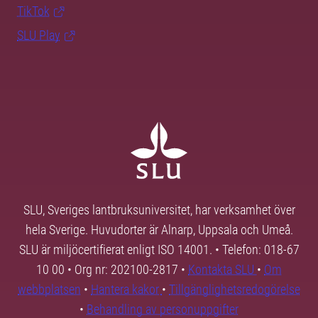
TikTok
SLU Play
SLU, Sveriges lantbruksuniversitet, har verksamhet över
hela Sverige. Huvudorter är Alnarp, Uppsala och Umeå.
SLU är miljöcertifierat enligt ISO 14001. • Telefon: 018-67
10 00 • Org nr: 202100-2817 •
Kontakta SLU
•
Om
webbplatsen
•
Hantera kakor
•
Tillgänglighetsredogörelse
•
Behandling av personuppgifter