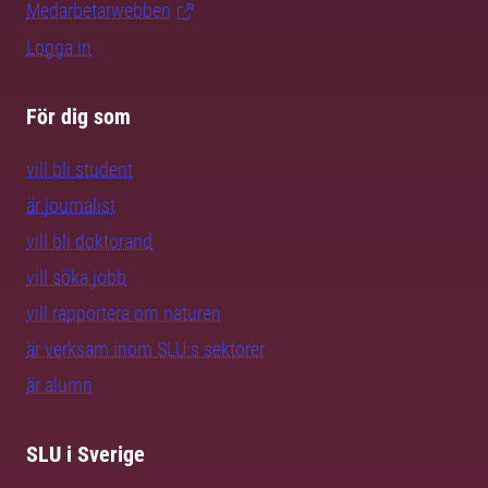
Medarbetarwebben
Logga in
För dig som
vill bli student
är journalist
vill bli doktorand
vill söka jobb
vill rapportera om naturen
är verksam inom SLU:s sektorer
är alumn
SLU i Sverige