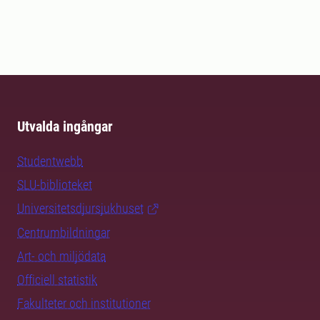
Utvalda ingångar
Studentwebb
SLU-biblioteket
Universitetsdjursjukhuset
Centrumbildningar
Art- och miljödata
Officiell statistik
Fakulteter och institutioner