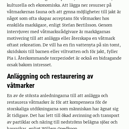
kulturella och ekonomiska. Att lägga ner resurser på
våtmarkernas fauna och att gynna möjligheter till jakt är
något som ofta skapar acceptans för våtmarker hos
enskilda markägare, enligt Stefan Bertilsson. Genom
intervjuver med våtmarksrådgivare är markägarnas
motivering till att anlägga eller återskapa en våtmark
oftast rekreation. De vill ha en fin vattenyta på sin tomt,
skridskois till barnen eller viltvatten och för jakt, fyller
Pia i. Återkommande torrperiodet är också en bidragande
orsak bakom intresset.
Anläggning och restaurering av
våtmarker
En av de största anledningarna till att anlägga och
restaurera våtmarker är för att kompensera för de
storskaliga utdikningarna som människan har ägnat sig
åt tidigare. Det har lett till ökad avrinning och transport
av partiklar och näring till nedströms belägna sjöar och
havsvikar, enligt Willem Goedkoop.