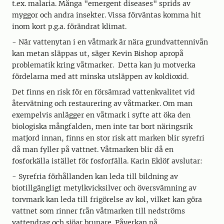
t.ex. malaria. Många "emergent diseases" sprids av
myggor och andra insekter. Vissa förväntas komma hit
inom kort p.g.a. förändrat klimat.
- När vattenytan i en våtmark är nära grundvattennivån
kan metan släppas ut, säger Kevin Bishop apropå
problematik kring våtmarker. Detta kan ju motverka
fördelarna med att minska utsläppen av koldioxid.
Det finns en risk för en försämrad vattenkvalitet vid
återvätning och restaurering av våtmarker. Om man
exempelvis anlägger en våtmark i syfte att öka den
biologiska mångfalden, men inte tar bort näringsrik
matjord innan, finns en stor risk att marken blir syrefri
då man fyller på vattnet. Våtmarken blir då en
fosforkälla istället för fosforfälla. Karin Eklöf avslutar:
- Syrefria förhållanden kan leda till bildning av
biotillgängligt metylkvicksilver och översvämning av
torvmark kan leda till frigörelse av kol, vilket kan göra
vattnet som rinner från våtmarken till nedströms
vattendrag och sjöar brunare. Påverkan på