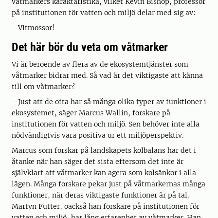
våtmarkers karaktäristika, vilket Kevin Bishop, professor
på institutionen för vatten och miljö delar med sig av:
- Vitmossor!
Det här bör du veta om våtmarker
Vi är beroende av flera av de ekosystemtjänster som
våtmarker bidrar med. Så vad är det viktigaste att känna
till om våtmarker?
- Just att de ofta har så många olika typer av funktioner i
ekosystemet, säger Marcus Wallin, forskare på
institutionen för vatten och miljö. Sen behöver inte alla
nödvändigtvis vara positiva ur ett miljöperspektiv.
Marcus som forskar på landskapets kolbalans har det i
åtanke när han säger det sista eftersom det inte är
självklart att våtmarker kan agera som kolsänkor i alla
lägen. Många forskare pekar just på våtmarkernas många
funktioner, när deras viktigaste funktioner är på tal.
Martyn Futter, oackså han forskare på institutionen för
vatten och miljö, har lång erfarenhet av våtmarker. Han