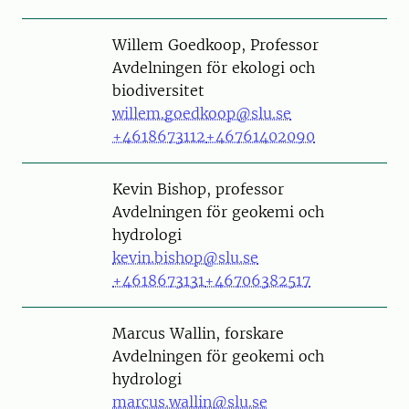
Person
Willem Goedkoop, Professor
Avdelningen för ekologi och
biodiversitet
willem.goedkoop@slu.se
+4618673112
+46761402090
Person
Kevin Bishop, professor
Avdelningen för geokemi och
hydrologi
kevin.bishop@slu.se
+4618673131
+46706382517
Person
Marcus Wallin, forskare
Avdelningen för geokemi och
hydrologi
marcus.wallin@slu.se