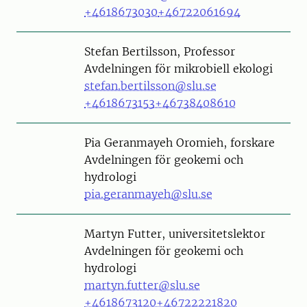
+4618673030
+46722061694
Person
Stefan Bertilsson, Professor
Avdelningen för mikrobiell ekologi
stefan.bertilsson@slu.se
+4618673153
+46738408610
Person
Pia Geranmayeh Oromieh, forskare
Avdelningen för geokemi och
hydrologi
pia.geranmayeh@slu.se
Person
Martyn Futter, universitetslektor
Avdelningen för geokemi och
hydrologi
martyn.futter@slu.se
+4618673120
+46722221820