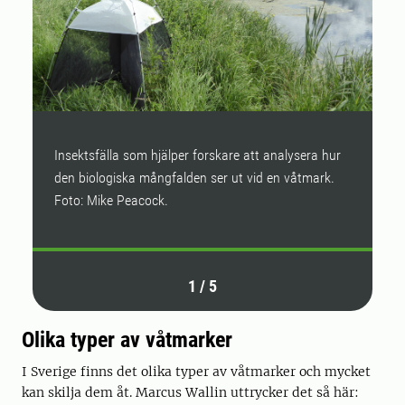
Insektsfälla som hjälper forskare att analysera hur
H
den biologiska mångfalden ser ut vid en våtmark.
v
Foto: Mike Peacock.
i 
1
/
5
Olika typer av våtmarker
I Sverige finns det olika typer av våtmarker och mycket
kan skilja dem åt. Marcus Wallin uttrycker det så här: