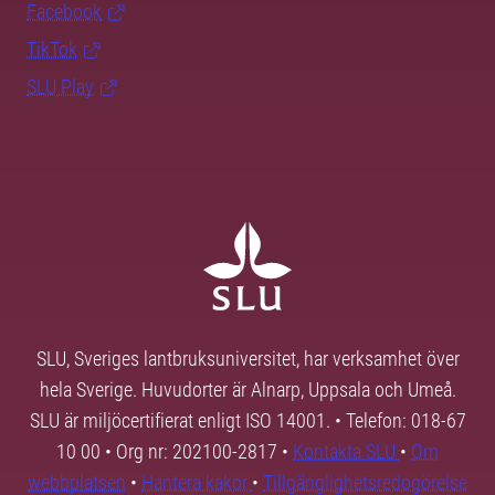
Facebook
TikTok
SLU Play
SLU, Sveriges lantbruksuniversitet, har verksamhet över
hela Sverige. Huvudorter är Alnarp, Uppsala och Umeå.
SLU är miljöcertifierat enligt ISO 14001. • Telefon: 018-67
10 00 • Org nr: 202100-2817 •
Kontakta SLU
•
Om
webbplatsen
•
Hantera kakor
•
Tillgänglighetsredogörelse