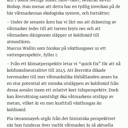
allt i södra Sverige under 1900-talet, berättar Kevin
Bishop. Han menar att detta har en tydlig inverkan på de
här våtmarkernas ekologiska system, och fortsätter:
- Under de senaste åren har vi lärt oss att dränering av
våtmarker leder till att torven bryts ner och att
våtmarken därigenom släpper ut koldioxid till
atmosfären.
Marcus Wallin som forskar på växthusgaser ur ett
vattenperspektiv, fyller i:
- Från ett klimatperspektiv letar vi “quick fix” för att nå
koldioxidneutralitet till 2045. Att återväta dikade
torvmarker till mer våtmarkslika förhållanden anses ha
en stor potential att minska utsläppen av koldioxid från
dessa arealer inom ett relativt kort tidsperspektiv. Dock
kan återvätning samtidigt öka våtmarkens utsläpp av
metan, vilket är en mer kraftfull växthusgas än
koldioxid.
Pia Geranmayeh utgår från det historiska perspektivet
när hon funderar över varför våtmarker är så aktuella