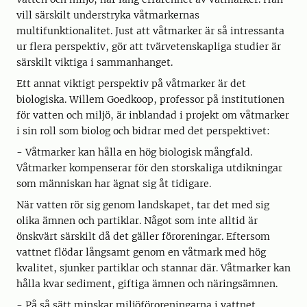
vill särskilt understryka våtmarkernas
multifunktionalitet. Just att våtmarker är så intressanta
ur flera perspektiv, gör att tvärvetenskapliga studier är
särskilt viktiga i sammanhanget.
Ett annat viktigt perspektiv på våtmarker är det
biologiska. Willem Goedkoop, professor på institutionen
för vatten och miljö, är inblandad i projekt om våtmarker
i sin roll som biolog och bidrar med det perspektivet:
- Våtmarker kan hålla en hög biologisk mångfald.
Våtmarker kompenserar för den storskaliga utdikningar
som människan har ägnat sig åt tidigare.
När vatten rör sig genom landskapet, tar det med sig
olika ämnen och partiklar. Något som inte alltid är
önskvärt särskilt då det gäller föroreningar. Eftersom
vattnet flödar långsamt genom en våtmark med hög
kvalitet, sjunker partiklar och stannar där. Våtmarker kan
hålla kvar sediment, giftiga ämnen och näringsämnen.
- På så sätt minskar miljöföroreningarna i vattnet