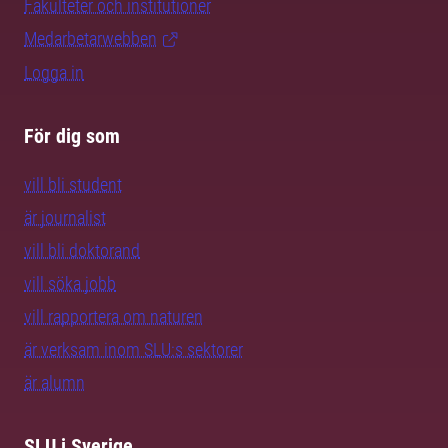
Fakulteter och institutioner
Medarbetarwebben
Logga in
För dig som
vill bli student
är journalist
vill bli doktorand
vill söka jobb
vill rapportera om naturen
är verksam inom SLU:s sektorer
är alumn
SLU i Sverige