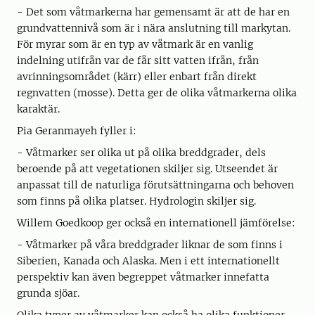
- Det som våtmarkerna har gemensamt är att de har en
grundvattennivå som är i nära anslutning till markytan.
För myrar som är en typ av våtmark är en vanlig
indelning utifrån var de får sitt vatten ifrån, från
avrinningsområdet (kärr) eller enbart från direkt
regnvatten (mosse). Detta ger de olika våtmarkerna olika
karaktär.
Pia Geranmayeh fyller i:
- Våtmarker ser olika ut på olika breddgrader, dels
beroende på att vegetationen skiljer sig. Utseendet är
anpassat till de naturliga förutsättningarna och behoven
som finns på olika platser. Hydrologin skiljer sig.
Willem Goedkoop ger också en internationell jämförelse:
- Våtmarker på våra breddgrader liknar de som finns i
Siberien, Kanada och Alaska. Men i ett internationellt
perspektiv kan även begreppet våtmarker innefatta
grunda sjöar.
Olika typer av våtmarker kan också ha olika funktioner