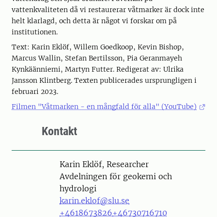
vattenkvaliteten då vi restaurerar våtmarker är dock inte
helt klarlagd, och detta är något vi forskar om på
institutionen.
Text: Karin Eklöf, Willem Goedkoop, Kevin Bishop,
Marcus Wallin, Stefan Bertilsson, Pia Geranmayeh
Kynkäänniemi, Martyn Futter. Redigerat av: Ulrika
Jansson Klintberg. Texten publicerades ursprungligen i
februari 2023.
Filmen "Våtmarken - en mångfald för alla" (YouTube)
Kontakt
Person
Karin Eklöf, Researcher
Avdelningen för geokemi och
hydrologi
karin.eklof@slu.se
+4618673826
+46730716710