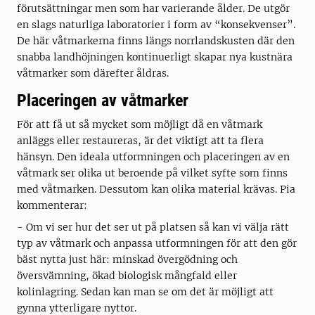
förutsättningar men som har varierande ålder. De utgör
en slags naturliga laboratorier i form av “konsekvenser”.
De här våtmarkerna finns längs norrlandskusten där den
snabba landhöjningen kontinuerligt skapar nya kustnära
våtmarker som därefter åldras.
Placeringen av våtmarker
För att få ut så mycket som möjligt då en våtmark
anläggs eller restaureras, är det viktigt att ta flera
hänsyn. Den ideala utformningen och placeringen av en
våtmark ser olika ut beroende på vilket syfte som finns
med våtmarken. Dessutom kan olika material krävas. Pia
kommenterar:
- Om vi ser hur det ser ut på platsen så kan vi välja rätt
typ av våtmark och anpassa utformningen för att den gör
bäst nytta just här: minskad övergödning och
översvämning, ökad biologisk mångfald eller
kolinlagring. Sedan kan man se om det är möjligt att
gynna ytterligare nyttor.