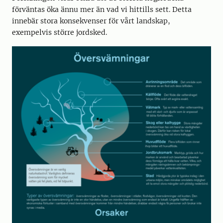
förväntas öka ännu mer än vad vi hittills sett. Detta
innebär stora konsekvenser för vårt landskap,
exempelvis större jordsked.