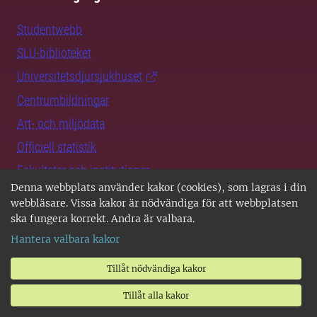
Studentwebb
SLU-biblioteket
Universitetsdjursjukhuset
Centrumbildningar
Art- och miljödata
Officiell statistik
Fakulteter och institutioner
Denna webbplats använder kakor (cookies), som lagras i din
Medarbetarwebben
webbläsare. Vissa kakor är nödvändiga för att webbplatsen
Logga in
ska fungera korrekt. Andra är valbara.
Hantera valbara kakor
För dig som
Tillåt nödvändiga kakor
vill bli student
Tillåt alla kakor