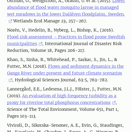
Östman, Ö., Wengström, Å., Gradin, U. et al. (2015).
Lower
abundance of flood water mosquito larvae in managed
wet meadows in the lower Dalälven floodplains, Sweden.
Wetlands Ecol Manage 23, 257–267.
Norén, V., Hedelin, B., Nyberg, L., Bishop, K., (2016).
Flood risk assessment – Practices in flood prone Swedish
municipalities
, International Journal of Disaster Risk
Reduction, Volume 18, Pages 206-217.
Khan, S., Sinha, R., Whitehead, P., Sarkar, S., Jin, L., &
Futter, M.N. (2018).
Flows and sediment dynamics in the
Ganga River under present and future climate scenarios
, Hydrological Sciences Journal, 63:5, 763-782.
Lannergård, E.E., Ledesma, J.L.J., Fölster, J., Futter, M.N.
(2019).
An evaluation of high frequency turbidity as a
proxy for riverine total phosphorus concentrations
,
Science of The Total Environment, Volume 651, Part 1,
Pages 103-113.
Viviroli, D., Sikorska-Senoner, A. E., Evin, G., Staudinger,
M., Kauzlaric, M., Chardon, J., Favre, A.-C., Hingray, B.,