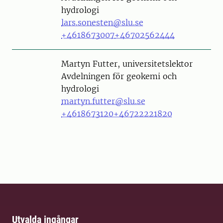
hydrologi
lars.sonesten@slu.se
+4618673007
+46702562444
Person
Martyn Futter, universitetslektor
Avdelningen för geokemi och
hydrologi
martyn.futter@slu.se
+4618673120
+46722221820
Utvalda ingångar