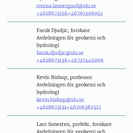
emma.lannergard@slu.se
+4618673156
+46761396052
Person
Faruk Djodjic, forskare
Avdelningen för geokemi och
hydrologi
faruk.djodjic@slu.se
+4618673136
+46737445966
Person
Kevin Bishop, professor
Avdelningen för geokemi och
hydrologi
kevin.bishop@slu.se
+4618673131
+46706382517
Person
Lars Sonesten, prefekt, forskare
Avdelningen för geokemi och