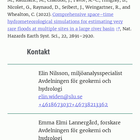
Nicolet, G., Raynaud, D., Seibert, J., Weingartner, R., and
Whealton, C. (2022).
Comprehensive space–time
hydrometeorological simulations for estimating very
rare floods at multiple sites in a large river basin
, Nat.
Hazards Earth Syst. Sci., 22, 2891–2920.
Kontakt
Person
Elin Nilsson, miljöanalysspecialist
Avdelningen för geokemi och
hydrologi
elin.widen@slu.se
+4618673037
+46738213362
Person
Emma Elmi Lannergård, forskare
Avdelningen för geokemi och
hydrologi