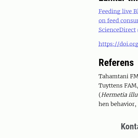
Feeding live B
on feed consu
ScienceDirect
https://doi.or
Referens
Tahamtani FM,
Tuyttens FAM, 
(
Hermetia ill
hen behavior, 
Kont