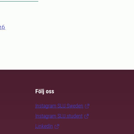
26
Följ oss
Instagram SLU.Sweden
Instagram SLU.student
LinkedIn