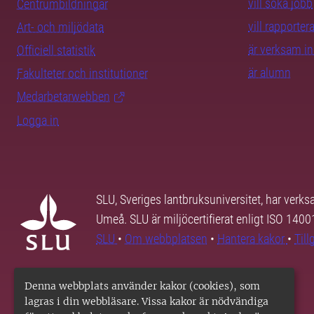
vill söka jobb
Centrumbildningar
vill rapporte
Art- och miljödata
är verksam i
Officiell statistik
är alumn
Fakulteter och institutioner
Medarbetarwebben
Logga in
SLU, Sveriges lantbruksuniversitet, har verk
Umeå. SLU är miljöcertifierat enligt ISO 140
SLU
•
Om webbplatsen
•
Hantera kakor
•
Til
Denna webbplats använder kakor (cookies), som
lagras i din webbläsare. Vissa kakor är nödvändiga