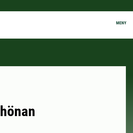
MENY
 hönan