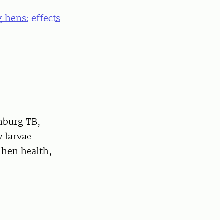
g hens: effects
 -
nburg TB,
y larvae
 hen health,