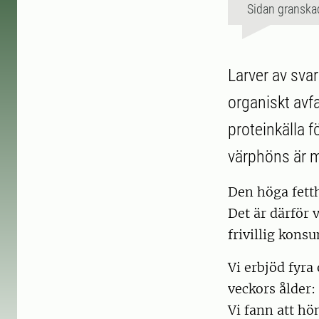
Sidan granska
Larver av sva
organiskt avf
proteinkälla f
värphöns är m
Den höga fetth
Det är därför v
frivillig kons
Vi erbjöd fyra
veckors ålder:
Vi fann att hö