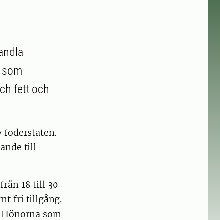
vandla
s som
och fett och
 foderstaten.
ande till
rån 18 till 30
t fri tillgång.
ck. Hönorna som