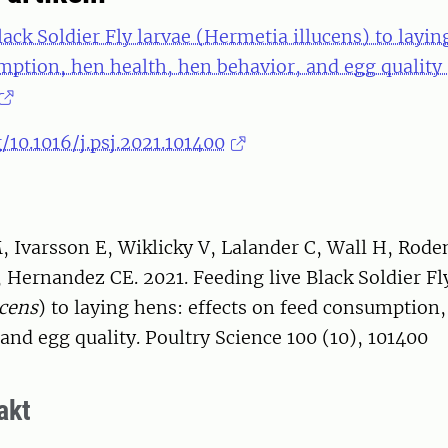
lack Soldier Fly larvae (Hermetia illucens) to layin
mption, hen health, hen behavior, and egg quality
g/10.1016/j.psj.2021.101400
 Ivarsson E, Wiklicky V, Lalander C, Wall H, Rode
Hernandez CE. 2021. Feeding live Black Soldier Fl
ucens
) to laying hens: effects on feed consumption,
and egg quality. Poultry Science 100 (10), 101400
akt