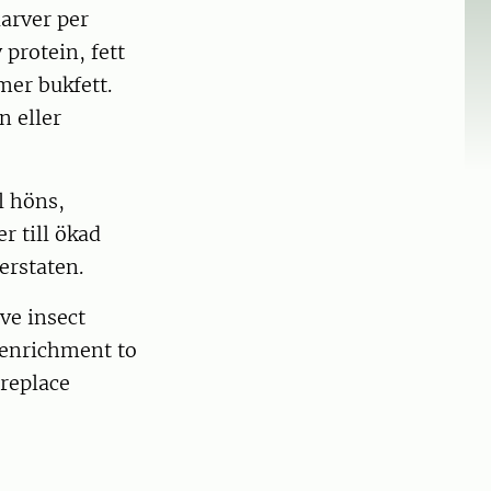
larver per
protein, fett
mer bukfett.
 eller
l höns,
r till ökad
erstaten.
ve insect
 enrichment to
replace