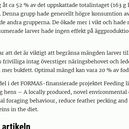
ng åt ca 52 % av det uppskattade totalintaget (163 g 
. Denna grupp hade generellt högre konsumtion av 
de andra grupperna. De ökade mer i vikt och hade 
merade larver hade ingen effekt på äggproduktion
ar att det är viktigt att begränsa mängden larver til
 frivilliga intag överstiger näringsbehovet och lede
h mer bukfett. Optimal mängd kan vara 20 % av fod
del i det FORMAS-finansierade projektet Feeding li
ng hens – A locally produced, novel environmental
l foraging behaviour, reduce feather pecking and 
ins in the diet.
l artikeln