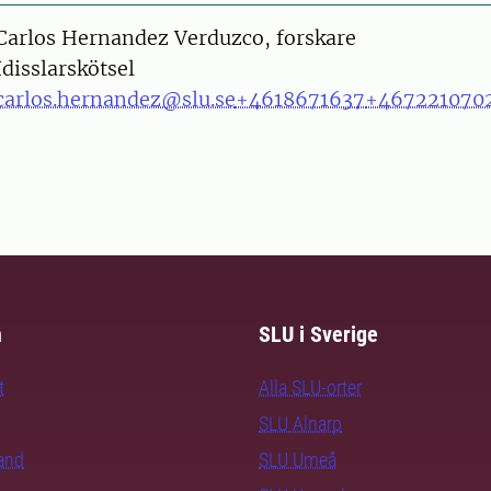
on
Carlos Hernandez Verduzco, forskare
Idisslarskötsel
carlos.hernandez@slu.se
+4618671637
+467221070
m
SLU i Sverige
t
Alla SLU-orter
SLU Alnarp
rand
SLU Umeå