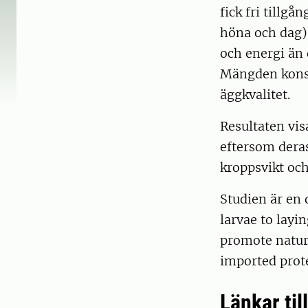
fick fri tillgå
höna och dag)
och energi än 
Mängden konsu
äggkvalitet.
Resultaten vis
eftersom deras
kroppsvikt oc
Studien är en 
larvae to layi
promote natura
imported prote
Länkar til