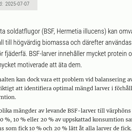
d: 2025-07-07
rta soldatflugor (BSF, Hermetia illucens) kan om
all till högvärdig biomassa och därefter använda
ör fjäderfä. BSF-larver innehåller mycket protein 
ycket motiverade att äta dem.
alten kan dock vara ett problem vid balansering av
iktigt att identifiera optimal mängd larver i förhåll
umtion.
 olika mängder av levande BSF-larver till värphöns f
 0 %, 10 % eller 20 % av uppskattad konsumtion sam
ns som fick 10 % och 20 % lätt åt alla larver de fi