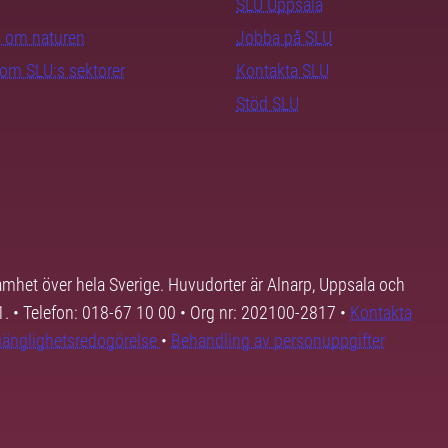
SLU Uppsala
ra om naturen
Jobba på SLU
nom SLU:s sektorer
Kontakta SLU
Stöd SLU
samhet över hela Sverige. Huvudorter är Alnarp, Uppsala och
01. • Telefon: 018-67 10 00 • Org nr: 202100-2817 •
Kontakta
lgänglighetsredogörelse
•
Behandling av personuppgifter