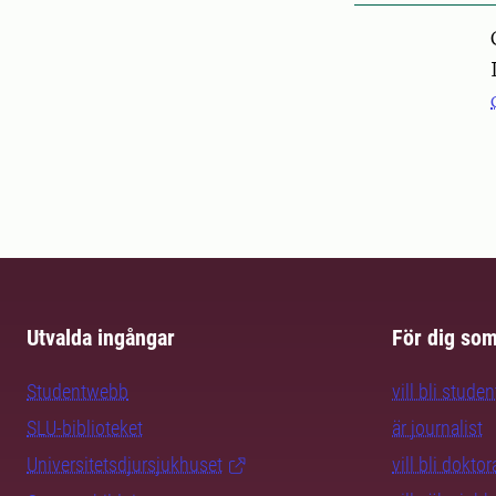
Pers
Utvalda ingångar
För dig so
Studentwebb
vill bli studen
SLU-biblioteket
är journalist
Universitetsdjursjukhuset
vill bli dokto