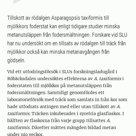
Tillskott av rödalgen Asparagopsis taxiformis till
mjölkkors foderstat kan enligt tidigare studier minska
metanutsläppen från fodersmältningen. Forskare vid SLU
har nu undersökt om en tillsats av rödalgen till träck från
mjölkkor också kan minska metanavgången från
gödseln.
Vid ett utfodringsförsök i SLUs forskningsladugård i
Röbäcksdalen undersöktes effekterna av
A. taxiformis
i
foderstaten till mjölkkor på metanutsläppen från
fodersmältningen. Samtidigt genomfördes ett
laboratorieförsök med träck som samlats in från kor som
hade utfodrats antingen med eller utan tillskott av
A.
taxiformis
. Träcken inkuberades i syrefria glasflaskor. I
hälften av flaskorna från varje grupp tillsattes
A.
taxiformis
. Därefter mättes mängden bildad metan
under nio veckor.