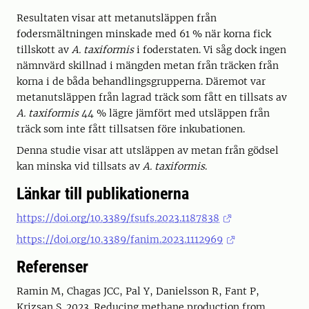
Resultaten visar att metanutsläppen från
fodersmältningen minskade med 61 % när korna fick
tillskott av
A. taxiformis
i foderstaten. Vi såg dock ingen
nämnvärd skillnad i mängden metan från träcken från
korna i de båda behandlingsgrupperna. Däremot var
metanutsläppen från lagrad träck som fått en tillsats av
A. taxiformis
44 % lägre jämfört med utsläppen från
träck som inte fått tillsatsen före inkubationen.
Denna studie visar att utsläppen av metan från gödsel
kan minska vid tillsats av
A. taxiformis
.
Länkar till publikationerna
https://doi.org/10.3389/fsufs.2023.1187838
https://doi.org/10.3389/fanim.2023.1112969
Referenser
Ramin M, Chagas JCC, Pal Y, Danielsson R, Fant P,
Krizsan S. 2023. Reducing methane production from