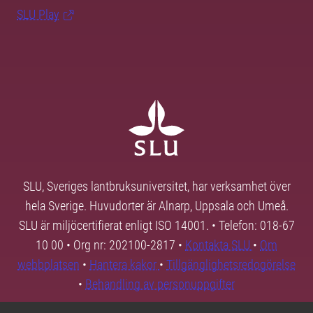
SLU Play
SLU, Sveriges lantbruksuniversitet, har verksamhet över
hela Sverige. Huvudorter är Alnarp, Uppsala och Umeå.
SLU är miljöcertifierat enligt ISO 14001. • Telefon: 018-67
10 00 • Org nr: 202100-2817 •
Kontakta SLU
•
Om
webbplatsen
•
Hantera kakor
•
Tillgänglighetsredogörelse
•
Behandling av personuppgifter