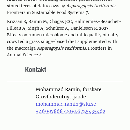
stored feces of dairy cows by
Asparagopsis taxiformis
.
Frontiers in Sustainable Food Systems 7.
Krizsan S, Ramin M, Chagas JCC, Halmemies-Beauchet-
Filleau A, Singh A, Schnürer A, Danielsson R. 2023.
Effects on rumen microbiome and milk quality of dairy
cows fed a grass silage-based diet supplemented with
the macroalga
Asparagopsis taxiformis.
Frontiers in
Animal Science 4.
Kontakt
Person
Mohammad Ramin, forskare
Grovfoderutnyttjande
mohammad.ramin@slu.se
+46907868720
+46725435462