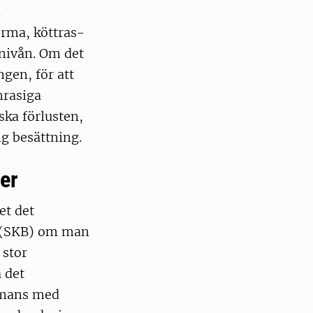
d
rma, köttras-
 nivån. Om det
gen, för att
nrasiga
ska förlusten,
ig besättning.
er
et det
r (SKB) om man
 stor
 det
ammans med