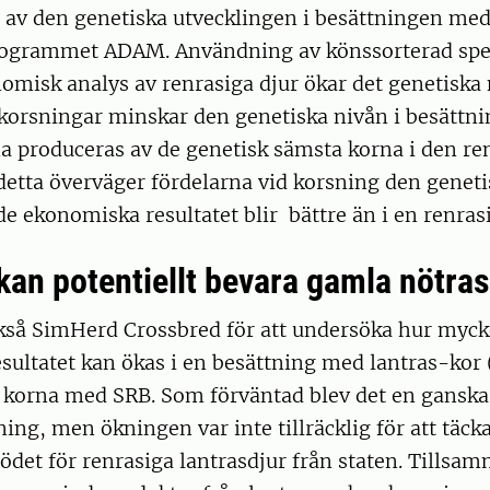
g av den genetiska utvecklingen i besättningen me
ogrammet ADAM. Användning av könssorterad spe
omisk analys av renrasiga djur ökar det genetiska
orsningar minskar den genetiska nivån i besättnin
a produceras av de genetisk sämsta korna i den re
detta överväger fördelarna vid korsning den geneti
e ekonomiska resultatet blir bättre än i en renras
kan potentiellt bevara gamla nötras
kså SimHerd Crossbred för att undersöka hur myck
sultatet kan ökas i en besättning med lantras-ko
 korna med SRB. Som förväntad blev det en ganska
ng, men ökningen var inte tillräcklig för att täcka
ödet för renrasiga lantrasdjur från staten. Tills