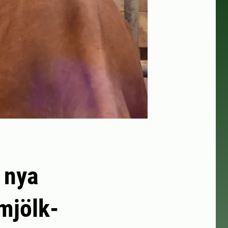
 nya
mjölk-