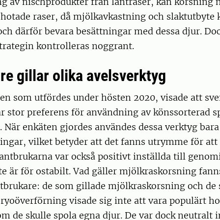
g av nischprodukter från lantraser, kan korsning 
hotade raser, då mjölkavkastning och slaktutbyte 
ch därför bevara besättningar med dessa djur. Doc
trategin kontrolleras noggrant.
e gillar olika avelsverktyg
ien som utfördes under hösten 2020, visade att sv
ar stor preferens för användning av könssorterad 
. När enkäten gjordes användes dessa verktyg bara
ingar, vilket betyder att det fanns utrymme för att
ntbrukarna var också positivt inställda till genom
te är för ostabilt. Vad gäller mjölkraskorsning fann
tbrukare: de som gillade mjölkraskorsning och de 
yoöverförning visade sig inte att vara populärt ho
m de skulle spola egna djur. De var dock neutralt in