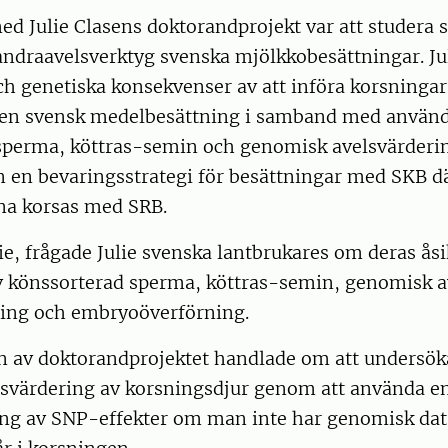
d Julie Clasens doktorandprojekt var att studera 
andraavelsverktyg svenska mjölkkobesättningar. Ju
h genetiska konsekvenser av att införa korsninga
i en svensk medelbesättning i samband med använ
sperma, köttras-semin och genomisk avelsvärdering
n en bevaringsstrategi för besättningar med SKB d
rna korsas med SRB.
ie, frågade Julie svenska lantbrukares om deras ås
 könssorterad sperma, köttras-semin, genomisk a
ing och embryoöverförning.
en av doktorandprojektet handlade om att undersök
svärdering av korsningsdjur genom att använda e
g av SNP-effekter om man inte har genomisk data