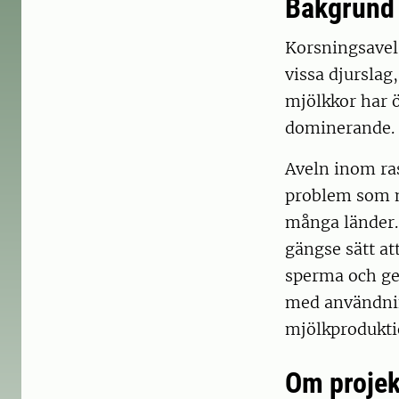
Bakgrund
Korsningsavel 
vissa djurslag
mjölkkor har ö
dominerande.
Aveln inom ras,
problem som n
många länder. 
gängse sätt at
sperma och gen
med användnin
mjölkprodukti
Om projek