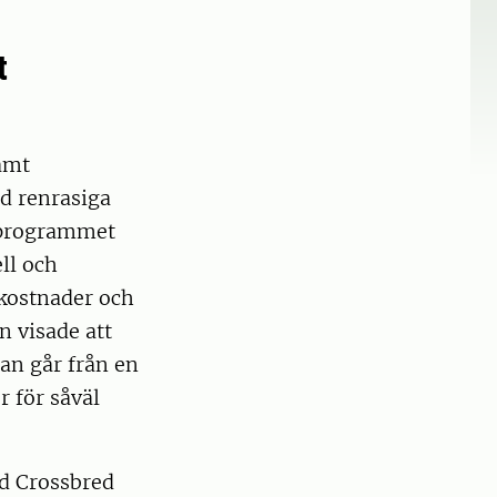
t
amt
d renrasiga
sprogrammet
ll och
 kostnader och
n visade att
an går från en
r för såväl
rd Crossbred