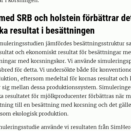
r i korsningen.
med SRB och holstein förbättrar de
a resultat i besättningen
imuleringsstudien jämfördes besättningsstruktur s
ultat och ekonomiskt resultat för besättningar me
tningar med korsningskor. Vi använde simulering
red för detta. Vi undersökte både för konventione
uktion, eftersom medeltal för kornas resultat och
er sig mellan dessa produktionssystem. Simuleringe
 resultatet för mjölkproducenter förbättras när m
tning till en besättning med korsning och det gälle
 som ekologisk produktion.
imuleringsstudie använde vi resultaten från SimHe