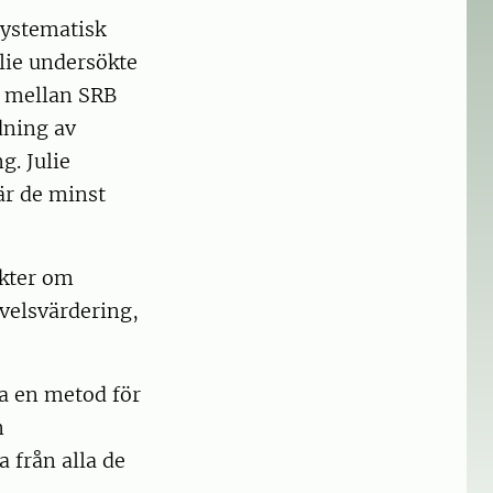
systematisk
lie undersökte
r mellan SRB
dning av
. Julie
är de minst
ikter om
velsvärdering,
a en metod för
n
 från alla de