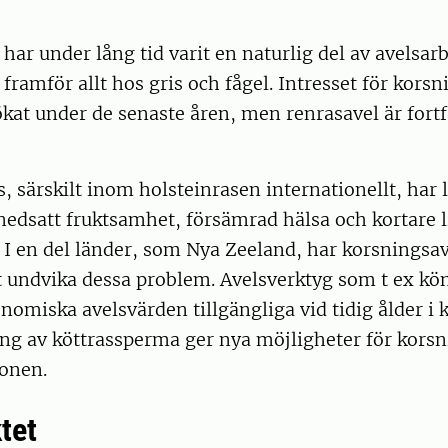
har under lång tid varit en naturlig del av avelsar
, framför allt hos gris och fågel. Intresset för kor
kat under de senaste åren, men renrasavel är fort
 särskilt inom holsteinrasen internationellt, har le
edsatt fruktsamhet, försämrad hälsa och kortare l
I en del länder, som Nya Zeeland, har korsningsave
t undvika dessa problem. Avelsverktyg som t ex kö
omiska avelsvärden tillgängliga vid tidig ålder i
g av köttrassperma ger nya möjligheter för kors
onen.
tet