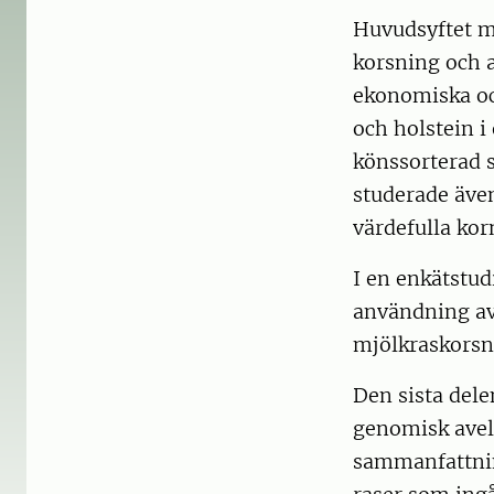
Huvudsyftet me
korsning och 
ekonomiska oc
och holstein 
könssorterad 
studerade äve
värdefulla ko
I en enkätstud
användning av
mjölkraskorsn
Den sista del
genomisk avel
sammanfattnin