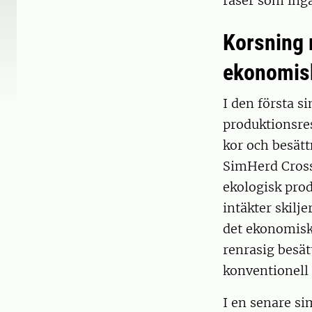
raser som ingå
Korsning 
ekonomisk
I den första s
produktionsres
kor och besät
SimHerd Crossb
ekologisk prod
intäkter skilj
det ekonomiska
renrasig besät
konventionell
I en senare s