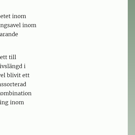
betet inom
sningsavel inom
farande
tt till
ivslängd i
l blivit ett
nssorterad
 kombination
ning inom