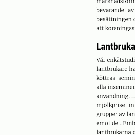
marknadsförin
bevarandet av 
besättningen o
att korsningss
Lantbrukar
Vår enkätstud
lantbrukare h
köttras-semin
alla inseminer
användning. La
mjölkpriset in
grupper av lan
emot det. Embr
lantbrukarna o