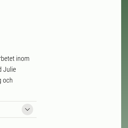
arbetet inom
d Julie
g och