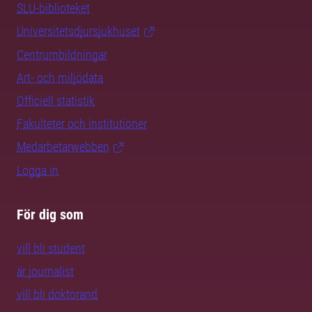
SLU-biblioteket
Universitetsdjursjukhuset
Centrumbildningar
Art- och miljödata
Officiell statistik
Fakulteter och institutioner
Medarbetarwebben
Logga in
För dig som
vill bli student
är journalist
vill bli doktorand