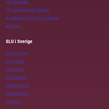
vill söka jobb
vill rapportera om naturen
är verksam inom SLU:s sektorer
är alumn
SLU i Sverige
Alla SLU-orter
SLU Alnarp
SLU Umeå
SLU Uppsala
Jobba på SLU
Kontakta SLU
Stöd SLU