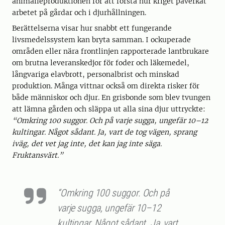
animalieproduktionen för att förstå hur kriget påverkat
arbetet på gårdar och i djurhållningen.
Berättelserna visar hur snabbt ett fungerande
livsmedelssystem kan bryta samman. I ockuperade
områden eller nära frontlinjen rapporterade lantbrukare
om brutna leveranskedjor för foder och läkemedel,
långvariga elavbrott, personalbrist och minskad
produktion. Många vittnar också om direkta risker för
både människor och djur. En grisbonde som blev tvungen
att lämna gården och släppa ut alla sina djur uttryckte:
“Omkring 100 suggor. Och på varje sugga, ungefär 10–12
kultingar. Något sådant. Ja, vart de tog vägen, sprang
iväg, det vet jag inte, det kan jag inte säga.
Fruktansvärt.
”
“Omkring 100 suggor. Och på
varje sugga, ungefär 10–12
kultingar. Något sådant. Ja, vart