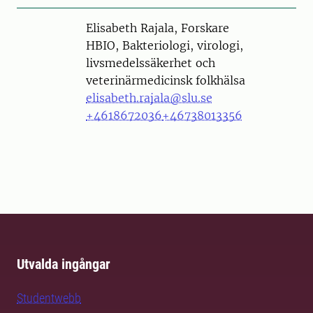
Person
Elisabeth Rajala, Forskare
HBIO, Bakteriologi, virologi,
livsmedelssäkerhet och
veterinärmedicinsk folkhälsa
elisabeth.rajala@slu.se
+4618672036
+46738013356
Utvalda ingångar
Studentwebb