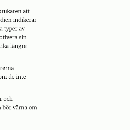
brukaren att
udien indikerar
a typer av
otivera sin
tika längre
ärerna
som de inte
r och
an bör värna om