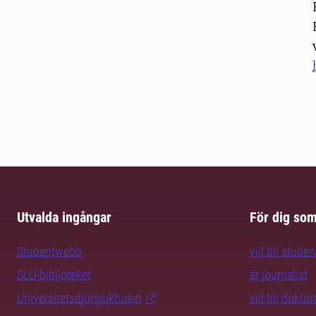
Pers
Utvalda ingångar
För dig so
Studentwebb
vill bli studen
SLU-biblioteket
är journalist
Universitetsdjursjukhuset
vill bli dokto