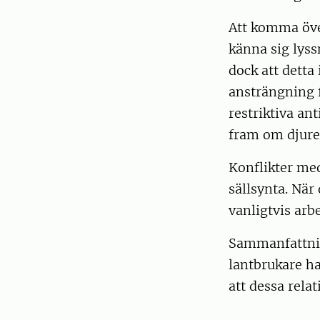
Att komma öve
känna sig lyss
dock att detta
ansträngning 
restriktiva an
fram om djuret 
Konflikter med
sällsynta. När
vanligtvis arb
Sammanfattning
lantbrukare ha
att dessa relat