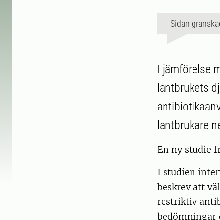
Sidan granska
I jämförelse m
lantbrukets dju
antibiotikaan
lantbrukare ne
En ny studie f
I studien inte
beskrev att vä
restriktiv anti
bedömningar o