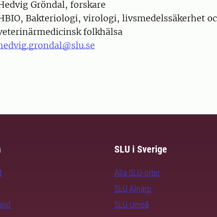
on
Hedvig Gröndal, forskare
HBIO, Bakteriologi, virologi, livsmedelssäkerhet o
veterinärmedicinsk folkhälsa
hedvig.grondal@slu.se
m
SLU i Sverige
t
Alla SLU-orter
SLU Alnarp
rand
SLU Umeå