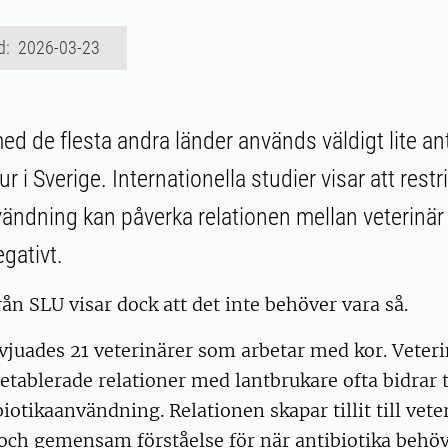
d: 2026-03-23
ed de flesta andra länder används väldigt lite ant
r i Sverige. Internationella studier visar att restri
vändning kan påverka relationen mellan veterinär
gativt.
rån SLU visar dock att det inte behöver vara så.
rvjuades 21 veterinärer som arbetar med kor. Veter
letablerade relationer med lantbrukare ofta bidrar t
biotikaanvändning. Relationen skapar tillit till vet
ch gemensam förståelse för när antibiotika behöv