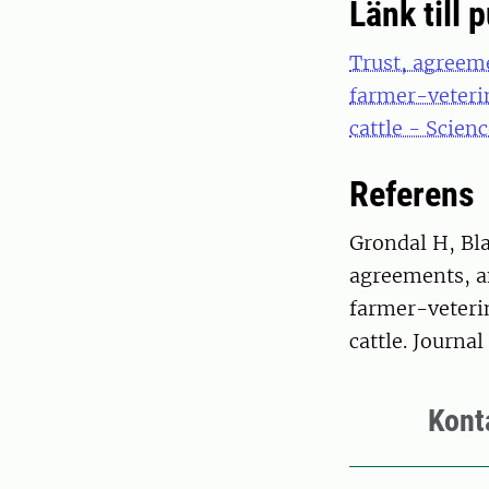
Länk till 
Trust, agreem
farmer-veterin
cattle - Scien
Referens
Grondal H, Bla
agreements, a
farmer-veterin
cattle. Journa
Kont