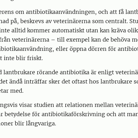
rens om antibiotikaanvändningen, och att få lant
nad på, beskrevs av veterinärerna som centralt. St
 inte alltid kommer automatiskt utan kan kräva olik
från veterinärerna – till exempel kan de behöva m
tibiotikaanvändning, eller öppna dörren för antibio
inte blir friskt.
 lantbrukare rörande antibiotika är enligt veterin
 det ändå inträffar sker det oftast hos lantbrukare 
etar med.
svis visar studien att relationen mellan veterinä
r betydelse för antibiotikaförskrivning och att m
ioner blir långvariga.