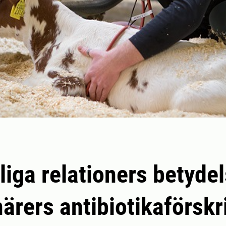
iga relationers betydel
närers antibiotikaförskr