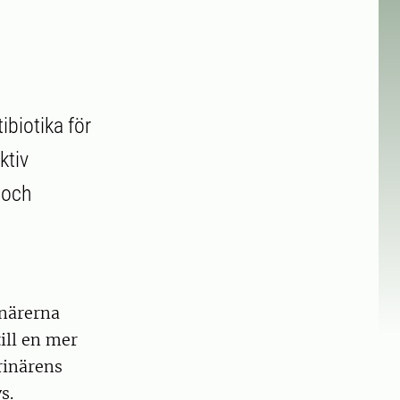
ibiotika för
ktiv
 och
inärerna
ill en mer
erinärens
s.