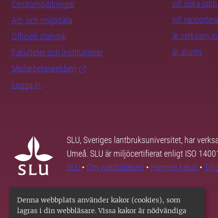
vill söka jobb
Centrumbildningar
vill rapporte
Art- och miljödata
är verksam i
Officiell statistik
är alumn
Fakulteter och institutioner
Medarbetarwebben
Logga in
SLU, Sveriges lantbruksuniversitet, har verk
Umeå. SLU är miljöcertifierat enligt ISO 140
SLU
•
Om webbplatsen
•
Hantera kakor
•
Til
Denna webbplats använder kakor (cookies), som
lagras i din webbläsare. Vissa kakor är nödvändiga