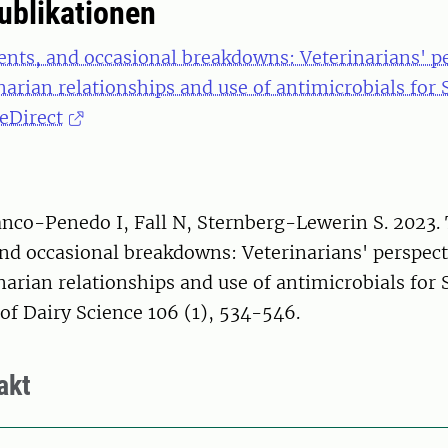
publikationen
ents, and occasional breakdowns: Veterinarians' p
arian relationships and use of antimicrobials for 
ceDirect
nco-Penedo I, Fall N, Sternberg-Lewerin S. 2023. 
nd occasional breakdowns: Veterinarians' perspect
arian relationships and use of antimicrobials for 
l of Dairy Science 106 (1), 534-546.
akt