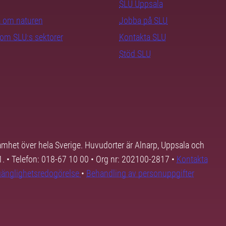
SLU Uppsala
ra om naturen
Jobba på SLU
nom SLU:s sektorer
Kontakta SLU
Stöd SLU
samhet över hela Sverige. Huvudorter är Alnarp, Uppsala och
01. • Telefon: 018-67 10 00 • Org nr: 202100-2817 •
Kontakta
lgänglighetsredogörelse
•
Behandling av personuppgifter