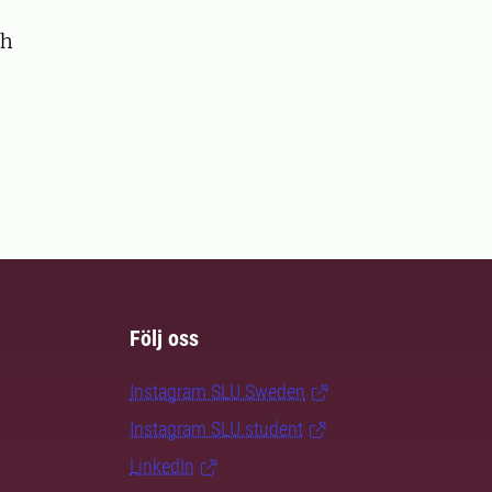
ch
Följ oss
Instagram SLU.Sweden
Instagram SLU.student
LinkedIn