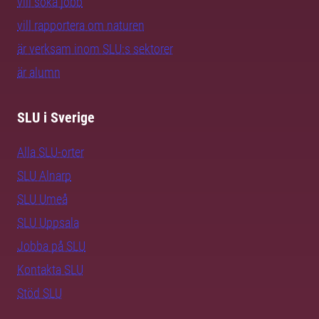
vill söka jobb
vill rapportera om naturen
är verksam inom SLU:s sektorer
är alumn
SLU i Sverige
Alla SLU-orter
SLU Alnarp
SLU Umeå
SLU Uppsala
Jobba på SLU
Kontakta SLU
Stöd SLU