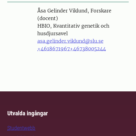
Person
Åsa Gelinder Viklund, Forskare
(docent)
HBIO, Kvantitativ genetik och
husdjursavel
asa.gelinder.viklund@slu.se
+4618671967
+46738005244
Utvalda ingångar
Studentwebb