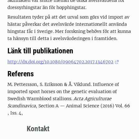
Skillnaden var större mellan de olika avelsvärdena för
dressyrhingstar än för hopphingstar.
Resultaten tyder på att det urval som görs vid import av
hästar påverkar det avelsvärde internationellt använda
hingstar får i Sverige. Mer forskning behövs för att kunna
ta hänsyn till detta i avelsvärderingen i framtiden.
Länk till publikationen
http://dx.doi.org/10.1080/09064702.2017.1346702
Referens
M. Pettersson, S. Eriksson & Å. Viklund. Influence of
imported sport horses on the genetic evaluation of
Swedish Warmblood stallions.
Acta Agriculturae
Scandinavica
, Section A — Animal Science (2016) Vol. 66
, Iss. 4,
Kontakt