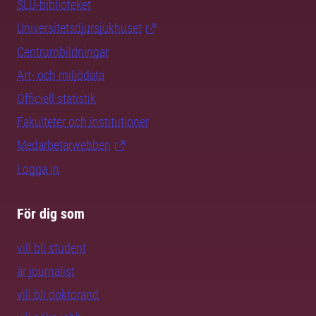
SLU-biblioteket
Universitetsdjursjukhuset
Centrumbildningar
Art- och miljödata
Officiell statistik
Fakulteter och institutioner
Medarbetarwebben
Logga in
För dig som
vill bli student
är journalist
vill bli doktorand