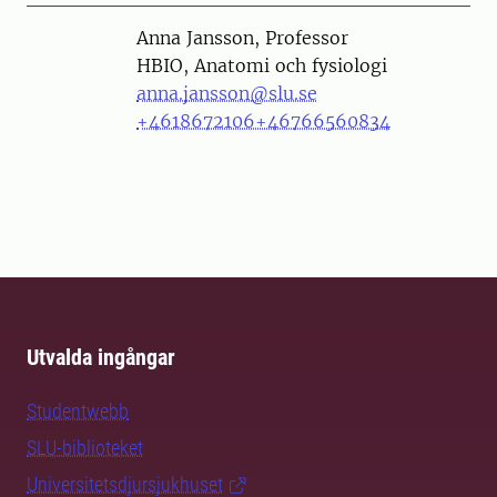
Person
Anna Jansson, Professor
HBIO, Anatomi och fysiologi
anna.jansson@slu.se
+4618672106
+46766560834
Utvalda ingångar
Studentwebb
SLU-biblioteket
Universitetsdjursjukhuset