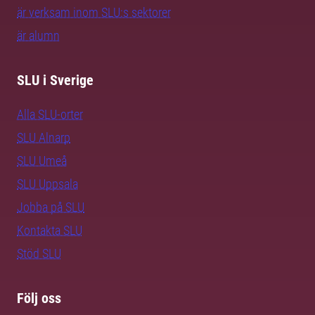
är verksam inom SLU:s sektorer
är alumn
SLU i Sverige
Alla SLU-orter
SLU Alnarp
SLU Umeå
SLU Uppsala
Jobba på SLU
Kontakta SLU
Stöd SLU
Följ oss