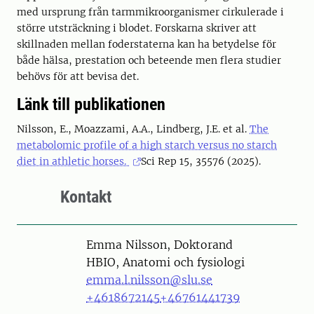
med ursprung från tarmmikroorganismer cirkulerade i
större utsträckning i blodet. Forskarna skriver att
skillnaden mellan foderstaterna kan ha betydelse för
både hälsa, prestation och beteende men flera studier
behövs för att bevisa det.
Länk till publikationen
Nilsson, E., Moazzami, A.A., Lindberg, J.E. et al.
The
metabolomic profile of a high starch versus no starch
diet in athletic horses.
Sci Rep 15, 35576 (2025).
Kontakt
Person
Emma Nilsson, Doktorand
HBIO, Anatomi och fysiologi
emma.l.nilsson@slu.se
+4618672145
+46761441739