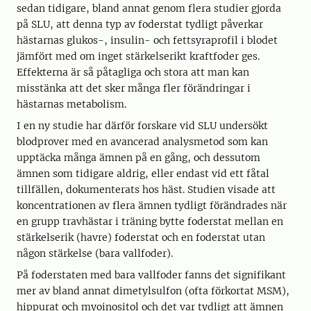
sedan tidigare, bland annat genom flera studier gjorda
på SLU, att denna typ av foderstat tydligt påverkar
hästarnas glukos-, insulin- och fettsyraprofil i blodet
jämfört med om inget stärkelserikt kraftfoder ges.
Effekterna är så påtagliga och stora att man kan
misstänka att det sker många fler förändringar i
hästarnas metabolism.
I en ny studie har därför forskare vid SLU undersökt
blodprover med en avancerad analysmetod som kan
upptäcka många ämnen på en gång, och dessutom
ämnen som tidigare aldrig, eller endast vid ett fåtal
tillfällen, dokumenterats hos häst. Studien visade att
koncentrationen av flera ämnen tydligt förändrades när
en grupp travhästar i träning bytte foderstat mellan en
stärkelserik (havre) foderstat och en foderstat utan
någon stärkelse (bara vallfoder).
På foderstaten med bara vallfoder fanns det signifikant
mer av bland annat dimetylsulfon (ofta förkortat MSM),
hippurat och myoinositol och det var tydligt att ämnen