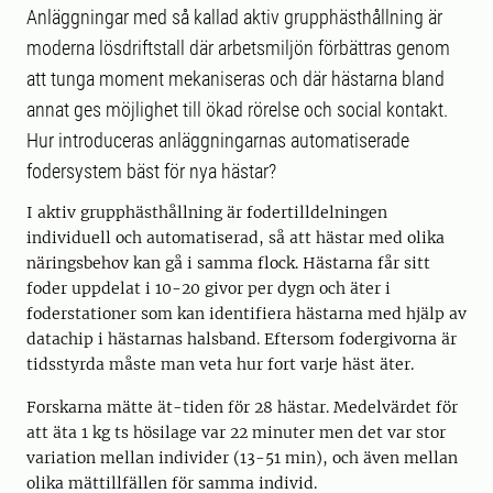
Anläggningar med så kallad aktiv grupphästhållning är
moderna lösdriftstall där arbetsmiljön förbättras genom
att tunga moment mekaniseras och där hästarna bland
annat ges möjlighet till ökad rörelse och social kontakt.
Hur introduceras anläggningarnas automatiserade
fodersystem bäst för nya hästar?
I aktiv grupphästhållning är fodertilldelningen
individuell och automatiserad, så att hästar med olika
näringsbehov kan gå i samma flock. Hästarna får sitt
foder uppdelat i 10-20 givor per dygn och äter i
foderstationer som kan identifiera hästarna med hjälp av
datachip i hästarnas halsband. Eftersom fodergivorna är
tidsstyrda måste man veta hur fort varje häst äter.
Forskarna mätte ät-tiden för 28 hästar. Medelvärdet för
att äta 1 kg ts hösilage var 22 minuter men det var stor
variation mellan individer (13-51 min), och även mellan
olika mättillfällen för samma individ.