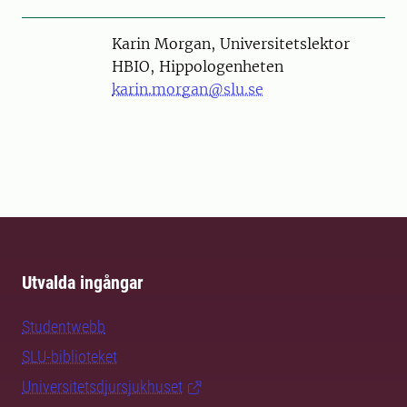
Person
Karin Morgan, Universitetslektor
HBIO, Hippologenheten
karin.morgan@slu.se
Utvalda ingångar
Studentwebb
SLU-biblioteket
Universitetsdjursjukhuset