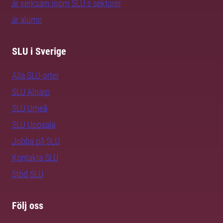
är verksam inom SLU:s sektorer
är alumn
SLU i Sverige
Alla SLU-orter
SLU Alnarp
SLU Umeå
SLU Uppsala
Jobba på SLU
Kontakta SLU
Stöd SLU
Följ oss