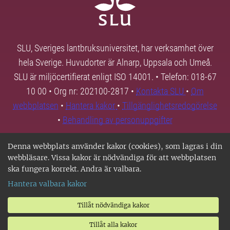
SLU, Sveriges lantbruksuniversitet, har verksamhet över
hela Sverige. Huvudorter är Alnarp, Uppsala och Umeå.
SLU är miljöcertifierat enligt ISO 14001. • Telefon: 018-67
10 00 • Org nr: 202100-2817 •
Kontakta SLU
•
Om
webbplatsen
•
Hantera kakor
•
Tillgänglighetsredogörelse
•
Behandling av personuppgifter
Denna webbplats använder kakor (cookies), som lagras i din
webbläsare. Vissa kakor är nödvändiga för att webbplatsen
ska fungera korrekt. Andra är valbara.
Hantera valbara kakor
Tillåt nödvändiga kakor
Tillåt alla kakor