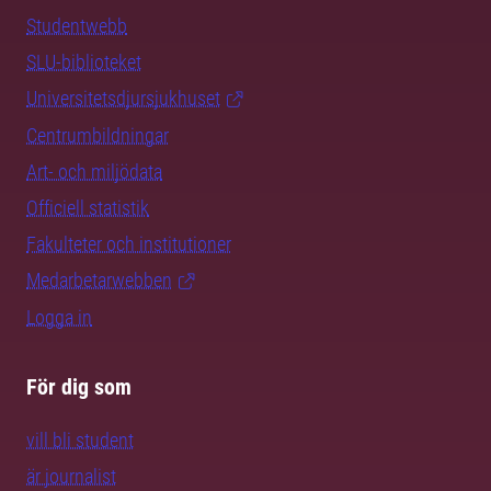
Studentwebb
SLU-biblioteket
Universitetsdjursjukhuset
Centrumbildningar
Art- och miljödata
Officiell statistik
Fakulteter och institutioner
Medarbetarwebben
Logga in
För dig som
vill bli student
är journalist