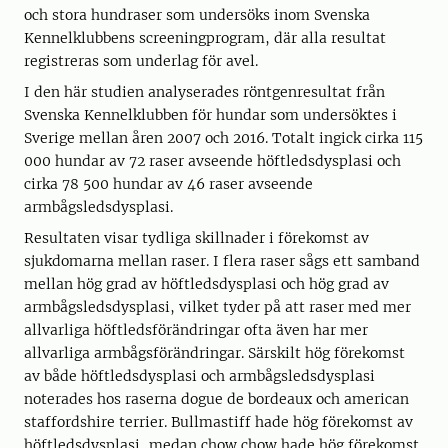
och stora hundraser som undersöks inom Svenska
Kennelklubbens screeningprogram, där alla resultat
registreras som underlag för avel.
I den här studien analyserades röntgenresultat från
Svenska Kennelklubben för hundar som undersöktes i
Sverige mellan åren 2007 och 2016. Totalt ingick cirka 115
000 hundar av 72 raser avseende höftledsdysplasi och
cirka 78 500 hundar av 46 raser avseende
armbågsledsdysplasi.
Resultaten visar tydliga skillnader i förekomst av
sjukdomarna mellan raser. I flera raser sågs ett samband
mellan hög grad av höftledsdysplasi och hög grad av
armbågsledsdysplasi, vilket tyder på att raser med mer
allvarliga höftledsförändringar ofta även har mer
allvarliga armbågsförändringar. Särskilt hög förekomst
av både höftledsdysplasi och armbågsledsdysplasi
noterades hos raserna dogue de bordeaux och american
staffordshire terrier. Bullmastiff hade hög förekomst av
höftledsdysplasi, medan chow chow hade hög förekomst