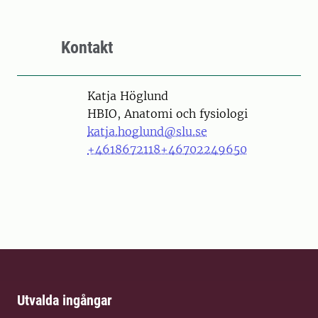
Kontakt
Person
Katja Höglund
HBIO, Anatomi och fysiologi
katja.hoglund@slu.se
+4618672118
+46702249650
Utvalda ingångar