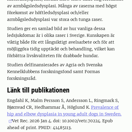
av armbågsledsdysplasi. Många av raserna med högst
förekomst av höftledsdysplasi och/eller
armbågsledsdysplasi var stora och tunga raser.
Studien ger en samlad bild av hur vanliga dessa
ledsjukdomar är i olika raser i Sverige. Kunskapen är
viktig både för ett långsiktigt avelsarbete och för att
möjliggöra tidig upptäckt och behandling, vilket kan
förbättra livskvaliteten för drabbade hundar.
Studien delfinansierades av Agria och Svenska
Kennelklubbens forskningsfond samt Formas
forskningsråd.
Länk till publikationen
Engdahl K, Malm Persson S, Andersson L, Ringmark S,
Bjørnvad CR, Hedhammar Å, Höglund K.
Prevalence of
hip and elbow dysplasia in young adult dogs in Sweden.
Vet Rec. 2026 Jan 4. doi: 10.1002/vetr.70224. Epub
ahead of print. PMID: 41485113.