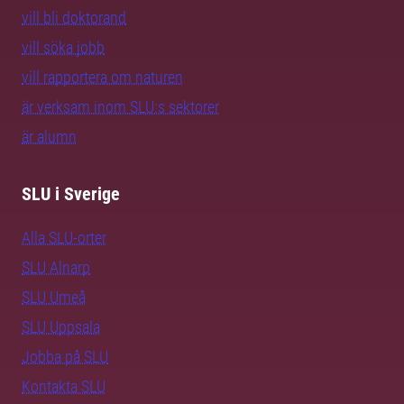
vill bli doktorand
vill söka jobb
vill rapportera om naturen
är verksam inom SLU:s sektorer
är alumn
SLU i Sverige
Alla SLU-orter
SLU Alnarp
SLU Umeå
SLU Uppsala
Jobba på SLU
Kontakta SLU