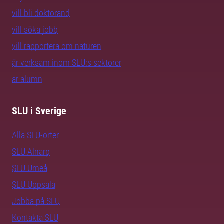
vill bli doktorand
vill söka jobb
vill rapportera om naturen
är verksam inom SLU:s sektorer
är alumn
SLU i Sverige
Alla SLU-orter
SLU Alnarp
SLU Umeå
SLU Uppsala
Jobba på SLU
Kontakta SLU