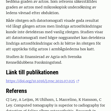
bedöma graden av artros. Som referens säkerställdes
graden av artros med mikroskopisk undersökning av
ledens vävnad efter obduktion.
Både röntgen och datortomografi visade goda resultat
vid långt gången artros men lindriga artrosförändringar
kunde inte detekteras med vanlig röntgen. Studien visar
att datortomografi med högre noggrannhet kan detektera
lindriga artrosförändringar och är bättre än röntgen för
att upptäcka tidig artros i armbågslederna hos katt.
Studien är finansierad av Agria och Svenska
Kennelklubbens Forskningsfond.
Länk till publikationen
https://doi.org/10.1016/j.rvsc.2021.07.025
Referens
CJ Ley, A Leijon, M Uhlhorn, L Marcelino, K Hansson, C
Ley. Computed tomography is superior to radiography for