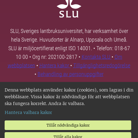
SLU, Sveriges lantbruksuniversitet, har verksamhet över
hela Sverige. Huvudorter är Alnarp, Uppsala och Umeå.
SLU är miljöcertifierat enligt ISO 14001. • Telefon: 018-67
10 00 • Org nr: 202100-2817 •
Kontakta SLU
•
Om
webbplatsen
•
Hantera kakor
•
Tillgänglighetsredogörelse
•
Behandling av personuppgifter
Denna webbplats använder kakor (cookies), som lagras i din
webbläsare. Vissa kakor är nödvändiga för att webbplatsen
ska fungera korrekt. Andra är valbara.
Hantera valbara kakor
Tillåt nödvändiga kakor
Tillåt alla kakor