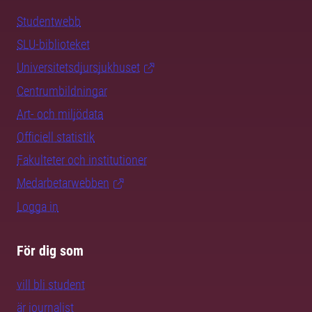
Studentwebb
SLU-biblioteket
Universitetsdjursjukhuset
Centrumbildningar
Art- och miljödata
Officiell statistik
Fakulteter och institutioner
Medarbetarwebben
Logga in
För dig som
vill bli student
är journalist