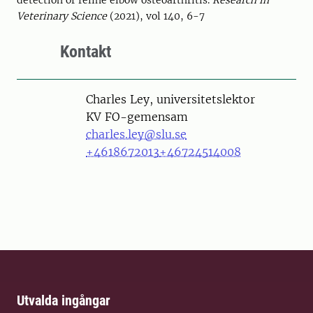
detection of feline elbow osteoarthritis.
Research in
Veterinary Science
(2021), vol 140, 6-7
Kontakt
Person
Charles Ley, universitetslektor
KV FO-gemensam
charles.ley@slu.se
+4618672013
+46724514008
Utvalda ingångar