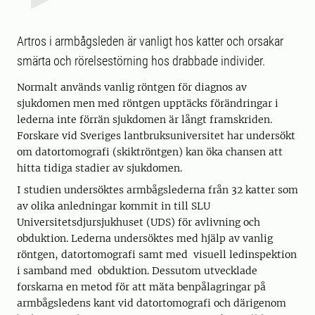
Artros i armbågsleden är vanligt hos katter och orsakar
smärta och rörelsestörning hos drabbade individer.
Normalt används vanlig röntgen för diagnos av
sjukdomen men med röntgen upptäcks förändringar i
lederna inte förrän sjukdomen är långt framskriden.
Forskare vid Sveriges lantbruksuniversitet har undersökt
om datortomografi (skiktröntgen) kan öka chansen att
hitta tidiga stadier av sjukdomen.
I studien undersöktes armbågslederna från 32 katter som
av olika anledningar kommit in till SLU
Universitetsdjursjukhuset (UDS) för avlivning och
obduktion. Lederna undersöktes med hjälp av vanlig
röntgen, datortomografi samt med visuell ledinspektion
i samband med obduktion. Dessutom utvecklade
forskarna en metod för att mäta benpålagringar på
armbågsledens kant vid datortomografi och därigenom