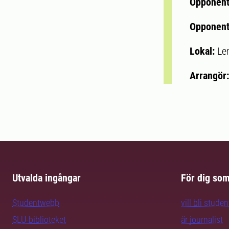
Opponen
Opponent
Lokal:
Le
Arrangör
Utvalda ingångar
För dig so
Studentwebb
vill bli studen
SLU-biblioteket
är journalist