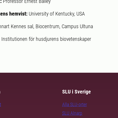
t:
Professor Ernest Bailey
ens hemvist:
University of Kentucky, USA
nnart Kennes sal, Biocentrum, Campus Ultuna
:
Institutionen för husdjurens biovetenskaper
m
SLU i Sverige
t
Alla SLU-orter
SLU Alnarp