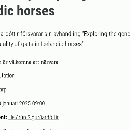
dic horses
rdóttir försvarar sin avhandling "Exploring the gene
uality of gaits in Icelandic horses"
e är välkomna att närvara.
utation
arp
0 januari 2025 09:00
ent:
Heiðrún Sigurðardóttir