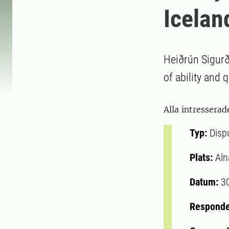
Icelan
Heiðrún Sigurða
of ability and q
Alla intresserad
Typ:
Disp
Plats:
Aln
Datum:
3
Respond