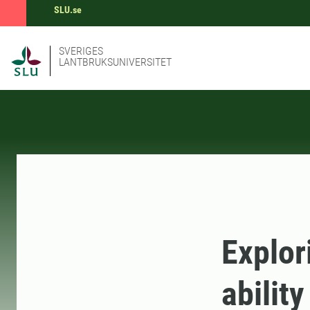
SLU.se
SVERIGES
LANTBRUKSUNIVERSITET
Explor
ability