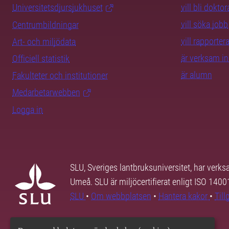
Universitetsdjursjukhuset
vill bli dokto
vill söka jobb
Centrumbildningar
vill rapporte
Art- och miljödata
är verksam i
Officiell statistik
är alumn
Fakulteter och institutioner
Medarbetarwebben
Logga in
SLU, Sveriges lantbruksuniversitet, har verk
Umeå. SLU är miljöcertifierat enligt ISO 140
SLU
•
Om webbplatsen
•
Hantera kakor
•
Til