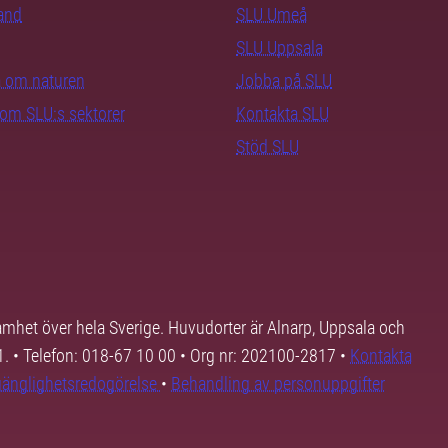
rand
SLU Umeå
SLU Uppsala
ra om naturen
Jobba på SLU
nom SLU:s sektorer
Kontakta SLU
Stöd SLU
samhet över hela Sverige. Huvudorter är Alnarp, Uppsala och
01. • Telefon: 018-67 10 00 • Org nr: 202100-2817 •
Kontakta
lgänglighetsredogörelse
•
Behandling av personuppgifter