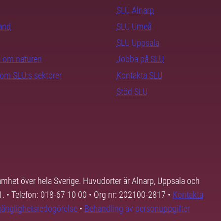
SLU Alnarp
rand
SLU Umeå
SLU Uppsala
ra om naturen
Jobba på SLU
nom SLU:s sektorer
Kontakta SLU
Stöd SLU
samhet över hela Sverige. Huvudorter är Alnarp, Uppsala och
01. • Telefon: 018-67 10 00 • Org nr: 202100-2817 •
Kontakta
lgänglighetsredogörelse
•
Behandling av personuppgifter