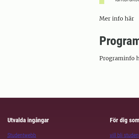
Mer info här
Progra
Programinfo h
Utvalda ingångar
För dig so
Studentwebb
vill bli studen