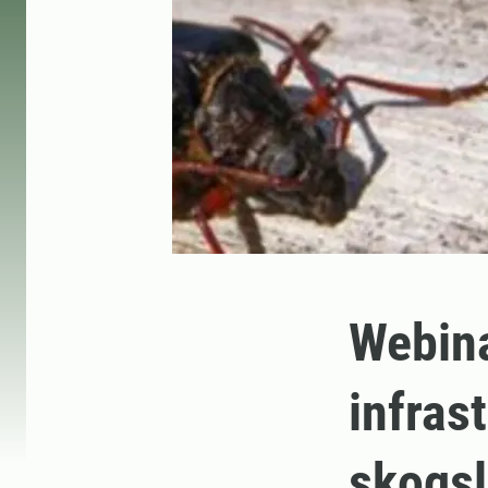
Webina
infras
skogs