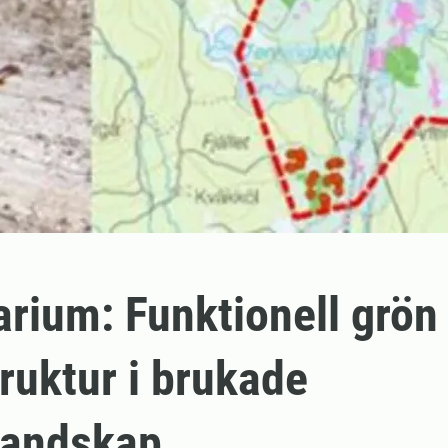
rium: Funktionell grön
truktur i brukade
landskap