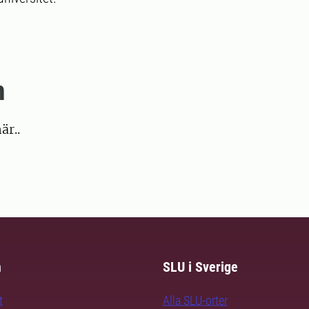
m
är..
m
SLU i Sverige
t
Alla SLU-orter