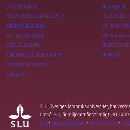
SLU-biblioteket
är journalist
Universitetsdjursjukhuset
vill bli dokto
vill söka jobb
Centrumbildningar
vill rapporte
Art- och miljödata
är verksam i
Officiell statistik
är alumn
Fakulteter och institutioner
Medarbetarwebben
Logga in
SLU, Sveriges lantbruksuniversitet, har verk
Umeå. SLU är miljöcertifierat enligt ISO 140
SLU
•
Om webbplatsen
•
Hantera kakor
•
Til