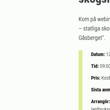
Kom på webina
– statliga sk
Gåsberget".
Datum:
1
Tid:
09:0
Pris:
Kost
Sista an
Arrangör
lantbruksu