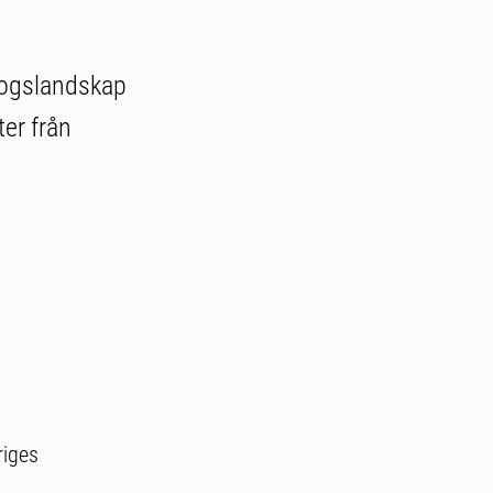
skogslandskap
er från
riges