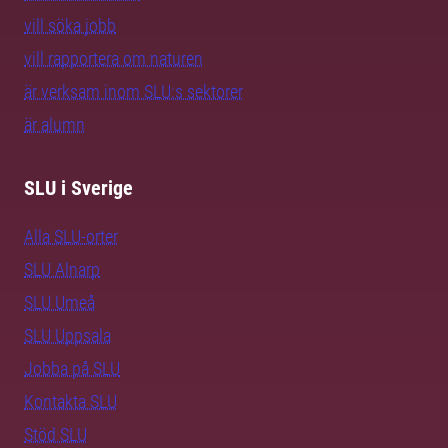
vill söka jobb
vill rapportera om naturen
är verksam inom SLU:s sektorer
är alumn
SLU i Sverige
Alla SLU-orter
SLU Alnarp
SLU Umeå
SLU Uppsala
Jobba på SLU
Kontakta SLU
Stöd SLU