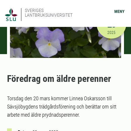
SVERIGES
MENY
LANTBRUKSUNIVERSITET
MARS
20
2025-03-20
2025
Föredrag om äldre perenner
Torsdag den 20 mars kommer Linnea Oskarsson till
Sävsjöbygdens trädgårdsförening och berättar om sitt
arbete med äldre prydnadsperenner.