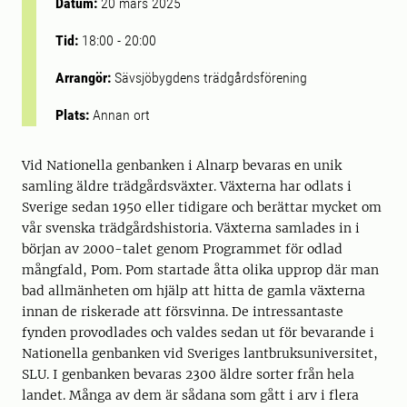
Datum:
20 mars 2025
Tid:
18:00
-
20:00
Arrangör:
Sävsjöbygdens trädgårdsförening
Plats:
Annan ort
Vid Nationella genbanken i Alnarp bevaras en unik
samling äldre trädgårdsväxter. Växterna har odlats i
Sverige sedan 1950 eller tidigare och berättar mycket om
vår svenska trädgårdshistoria. Växterna samlades in i
början av 2000-talet genom Programmet för odlad
mångfald, Pom. Pom startade åtta olika upprop där man
bad allmänheten om hjälp att hitta de gamla växterna
innan de riskerade att försvinna. De intressantaste
fynden provodlades och valdes sedan ut för bevarande i
Nationella genbanken vid Sveriges lantbruksuniversitet,
SLU. I genbanken bevaras 2300 äldre sorter från hela
landet. Många av dem är sådana som gått i arv i flera