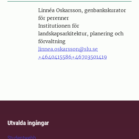
Person
Linnéa Oskarsson, genbankskurator
för perenner
Institutionen för
landskapsarkitektur, planering och
förvaltning
linnea.oskarsson@slu.se
+4640415586
+46703501419
Utvalda ingångar
Studentwebb