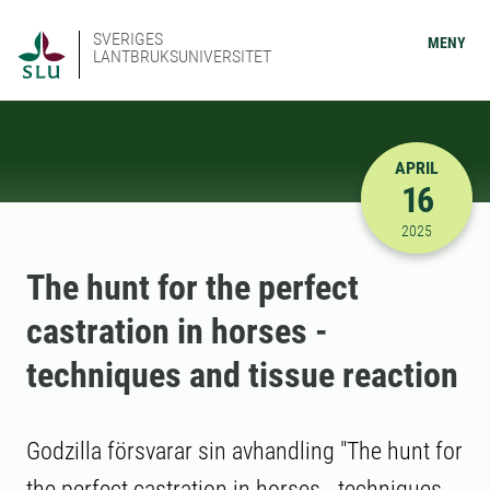
SVERIGES
MENY
LANTBRUKSUNIVERSITET
APRIL
16
2025-04-16
2025
The hunt for the perfect
castration in horses -
techniques and tissue reaction
Godzilla försvarar sin avhandling "The hunt for
the perfect castration in horses - techniques