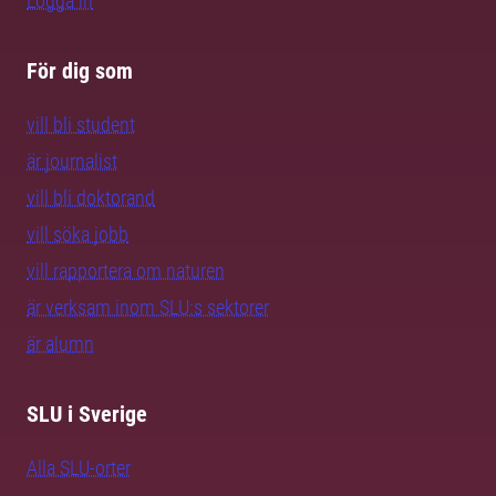
Logga in
För dig som
vill bli student
är journalist
vill bli doktorand
vill söka jobb
vill rapportera om naturen
är verksam inom SLU:s sektorer
är alumn
SLU i Sverige
Alla SLU-orter