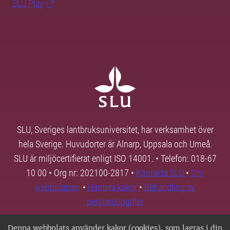
SLU Play
SLU, Sveriges lantbruksuniversitet, har verksamhet över
hela Sverige. Huvudorter är Alnarp, Uppsala och Umeå.
SLU är miljöcertifierat enligt ISO 14001. • Telefon: 018-67
10 00 • Org nr: 202100-2817 •
Kontakta SLU
•
Om
webbplatsen
•
Hantera kakor
•
Behandling av
personuppgifter
Denna webbplats använder kakor (cookies), som lagras i din