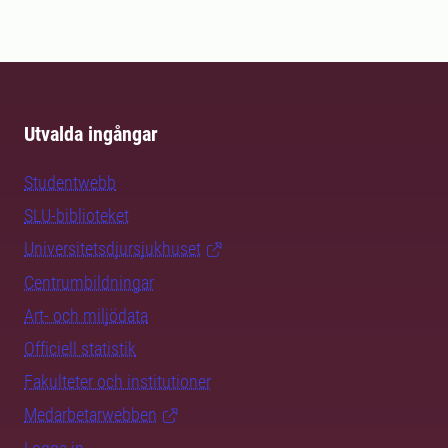
Utvalda ingångar
Studentwebb
SLU-biblioteket
Universitetsdjursjukhuset
Centrumbildningar
Art- och miljödata
Officiell statistik
Fakulteter och institutioner
Medarbetarwebben