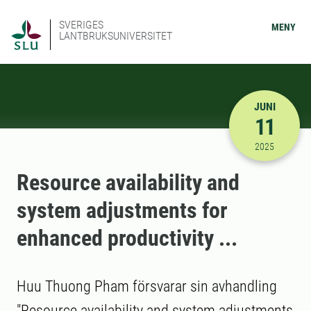
SVERIGES
MENY
LANTBRUKSUNIVERSITET
JUNI
11
2025-06-11
2025
Resource availability and
system adjustments for
enhanced productivity ...
Huu Thuong Pham försvarar sin avhandling
"Resource availability and system adjustments