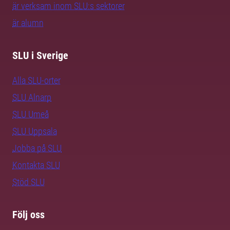
är verksam inom SLU:s sektorer
är alumn
SLU i Sverige
Alla SLU-orter
SLU Alnarp
SLU Umeå
SLU Uppsala
Jobba på SLU
Kontakta SLU
Stöd SLU
Följ oss