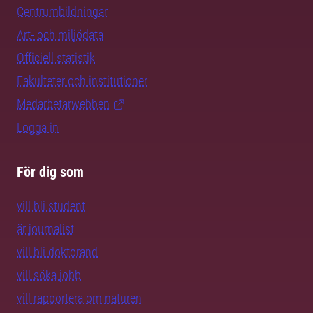
Centrumbildningar
Art- och miljödata
Officiell statistik
Fakulteter och institutioner
Medarbetarwebben
Logga in
För dig som
vill bli student
är journalist
vill bli doktorand
vill söka jobb
vill rapportera om naturen