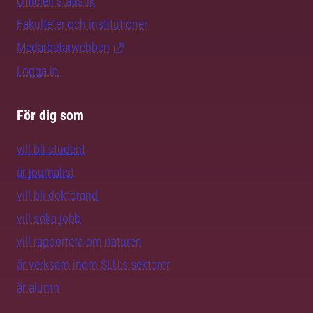
Officiell statistik
Fakulteter och institutioner
Medarbetarwebben
Logga in
För dig som
vill bli student
är journalist
vill bli doktorand
vill söka jobb
vill rapportera om naturen
är verksam inom SLU:s sektorer
är alumn