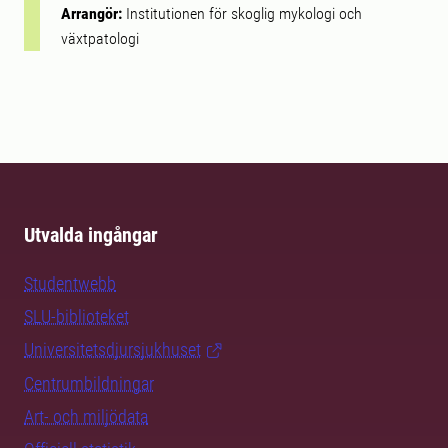
Arrangör:
Institutionen för skoglig mykologi och
växtpatologi
Utvalda ingångar
Studentwebb
SLU-biblioteket
Universitetsdjursjukhuset
Centrumbildningar
Art- och miljödata