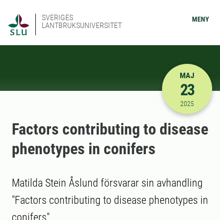
SVERIGES
MENY
LANTBRUKSUNIVERSITET
MAJ
23
2025-05-23
2025
Factors contributing to disease
phenotypes in conifers
Matilda Stein Åslund försvarar sin avhandling
"Factors contributing to disease phenotypes in
conifers"