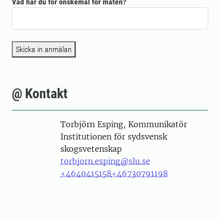
Vad har du för önskemål för maten?
Skicka in anmälan
@ Kontakt
Person
Torbjörn Esping, Kommunikatör
Institutionen för sydsvensk
skogsvetenskap
torbjorn.esping@slu.se
+4640415158
+46730791198