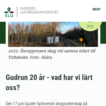
SVERIGES
MENY
LANTBRUKSUNIVERSITET
JUNI
17
2025-06-17
2025
2025: Återuppvuxen skog vid samma infart till
Toftaholm. Foto: Södra.
Gudrun 20 år - vad har vi lärt
oss?
Den 17 juni bjuder Sydsvensk skogsvetenskap på