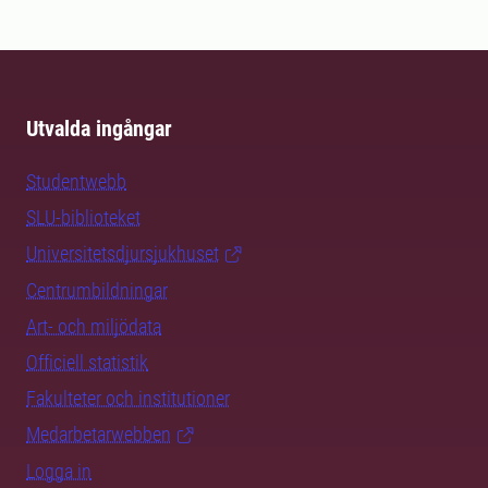
Utvalda ingångar
Studentwebb
SLU-biblioteket
Universitetsdjursjukhuset
Centrumbildningar
Art- och miljödata
Officiell statistik
Fakulteter och institutioner
Medarbetarwebben
Logga in