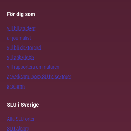
För dig som
vill bli student
är journalist
vill bli doktorand
vill söka jobb
vill rapportera om naturen
är verksam inom SLU:s sektorer
är alumn
SLU i Sverige
Alla SLU-orter
SLU Alnarp