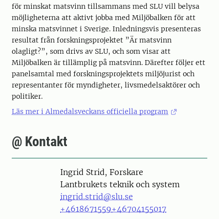
för minskat matsvinn tillsammans med SLU vill belysa
möjligheterna att aktivt jobba med Miljöbalken för att
minska matsvinnet i Sverige. Inledningsvis presenteras
resultat från forskningsprojektet ”Är matsvinn
olagligt?”, som drivs av SLU, och som visar att
Miljöbalken är tillämplig på matsvinn. Därefter följer ett
panelsamtal med forskningsprojektets miljöjurist och
representanter för myndigheter, livsmedelsaktörer och
politiker.
Läs mer i Almedalsveckans officiella program
@ Kontakt
Person
Ingrid Strid, Forskare
Lantbrukets teknik och system
ingrid.strid@slu.se
+4618671559
+46704155017