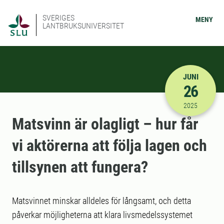
SVERIGES
MENY
LANTBRUKSUNIVERSITET
JUNI
26
2025-06-26
2025
Matsvinn är olagligt – hur får
vi aktörerna att följa lagen och
tillsynen att fungera?
Matsvinnet minskar alldeles för långsamt, och detta
påverkar möjligheterna att klara livsmedelssystemet