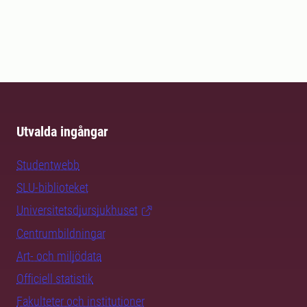
Utvalda ingångar
Studentwebb
SLU-biblioteket
Universitetsdjursjukhuset
Centrumbildningar
Art- och miljödata
Officiell statistik
Fakulteter och institutioner