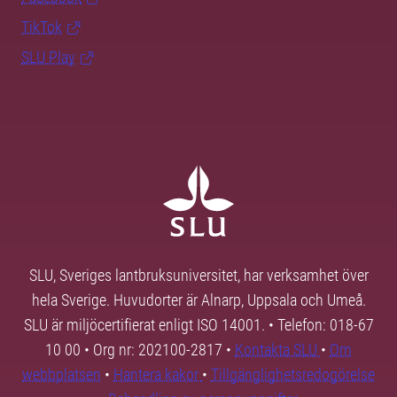
TikTok
SLU Play
SLU, Sveriges lantbruksuniversitet, har verksamhet över
hela Sverige. Huvudorter är Alnarp, Uppsala och Umeå.
SLU är miljöcertifierat enligt ISO 14001. • Telefon: 018-67
10 00 • Org nr: 202100-2817 •
Kontakta SLU
•
Om
webbplatsen
•
Hantera kakor
•
Tillgänglighetsredogörelse