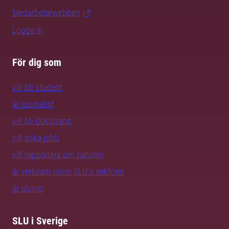
Medarbetarwebben
Logga in
För dig som
vill bli student
är journalist
vill bli doktorand
vill söka jobb
vill rapportera om naturen
är verksam inom SLU:s sektorer
är alumn
SLU i Sverige