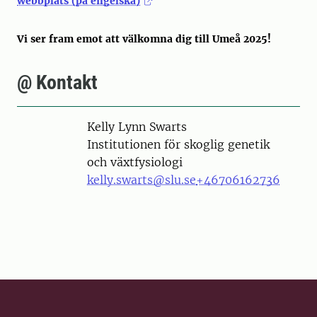
webbplats (på engelska)
Vi ser fram emot att välkomna dig till Umeå 2025!
@ Kontakt
Person
Kelly Lynn Swarts
Institutionen för skoglig genetik
och växtfysiologi
kelly.swarts@slu.se
+46706162736