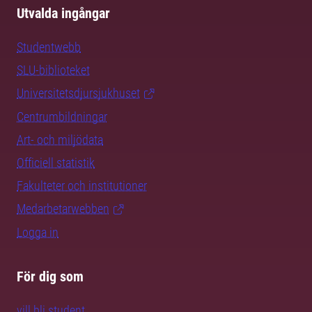
Utvalda ingångar
Studentwebb
SLU-biblioteket
Universitetsdjursjukhuset
Centrumbildningar
Art- och miljödata
Officiell statistik
Fakulteter och institutioner
Medarbetarwebben
Logga in
För dig som
vill bli student