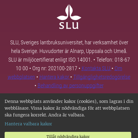
SLU, Sveriges lantbruksuniversitet, har verksamhet över
hela Sverige. Huvudorter är Alnarp, Uppsala och Umeå.
SLU är miljöcertifierat enligt ISO 14001. • Telefon: 018-67
10 00 • Org nr: 202100-2817 •
Kontakta SLU
•
Om
webbplatsen
•
Hantera kakor
•
Tillgänglighetsredogörelse
•
Behandling av personuppgifter
Denna webbplats använder kakor (cookies), som lagras i din
webbläsare. Vissa kakor är nödvändiga för att webbplatsen
ska fungera korrekt. Andra är valbara.
Hantera valbara kakor
Tillåt nödvändiga kakor