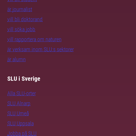
är journalist
vill bli doktorand
vill söka jobb
vill rapportera om naturen
är verksam inom SLU:s sektorer
är alumn
SLU i Sverige
Alla SLU-orter
SLU Alnarp
SLU Umeå
SLU Uppsala
Jobba på SLU