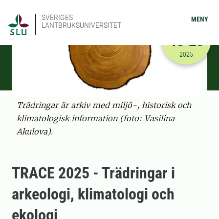
SVERIGES
MENY
LANTBRUKSUNIVERSITET
JUNI
15-20
2025-06-15
2025
Trädringar är arkiv med miljö-, historisk och
klimatologisk information (foto: Vasilina
Akulova).
TRACE 2025 - Trädringar i
arkeologi, klimatologi och
ekologi