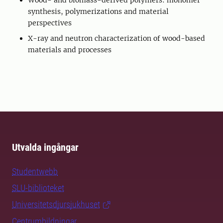
Wood- and biomass-derived polymers: monomer
synthesis, polymerizations and material
perspectives
X-ray and neutron characterization of wood-based
materials and processes
Utvalda ingångar
Studentwebb
SLU-biblioteket
Universitetsdjursjukhuset
Centrumbildningar