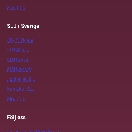
är alumn
SLU i Sverige
Alla SLU-orter
SLU Alnarp
SLU Umeå
SLU Uppsala
Jobba på SLU
Kontakta SLU
Stöd SLU
Följ oss
Instagram SLU.Sweden