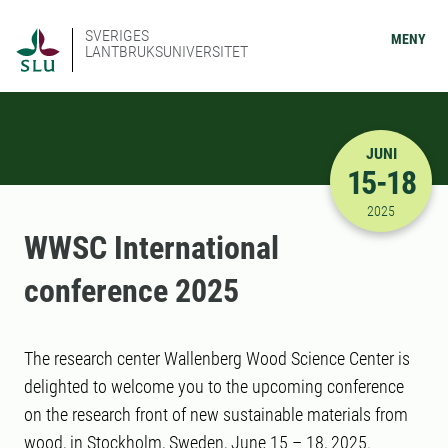
SVERIGES
MENY
LANTBRUKSUNIVERSITET
JUNI
15-18
2025-06-15
2025
WWSC International
conference 2025
The research center Wallenberg Wood Science Center is
delighted to welcome you to the upcoming conference
on the research front of new sustainable materials from
wood, in Stockholm, Sweden, June 15 – 18, 2025.