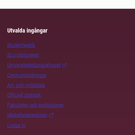
Utvalda ingångar
Studentwebb
SLU-biblioteket
Universitetsdjursjukhuset
Centrumbildningar
Art- och miljödata
Officiell statistik
Fakulteter och institutioner
Medarbetarwebben
Logga in