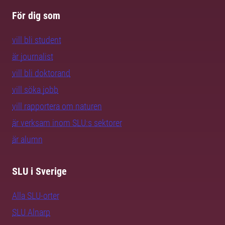
För dig som
vill bli student
är journalist
vill bli doktorand
vill söka jobb
vill rapportera om naturen
är verksam inom SLU:s sektorer
är alumn
SLU i Sverige
Alla SLU-orter
SLU Alnarp