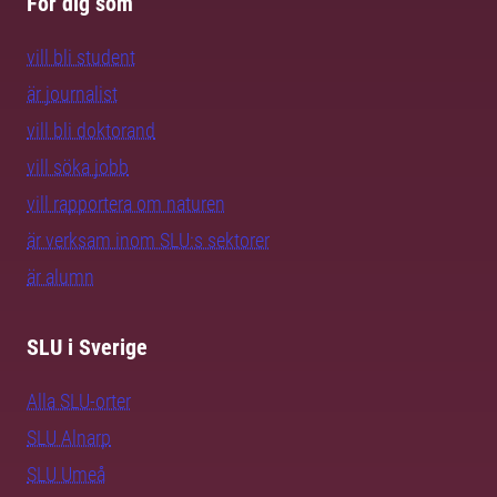
För dig som
vill bli student
är journalist
vill bli doktorand
vill söka jobb
vill rapportera om naturen
är verksam inom SLU:s sektorer
är alumn
SLU i Sverige
Alla SLU-orter
SLU Alnarp
SLU Umeå