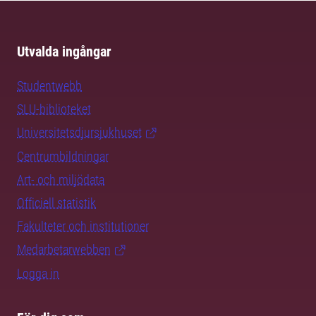
Utvalda ingångar
Studentwebb
SLU-biblioteket
Universitetsdjursjukhuset
Centrumbildningar
Art- och miljödata
Officiell statistik
Fakulteter och institutioner
Medarbetarwebben
Logga in