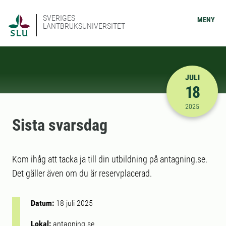
SVERIGES
MENY
LANTBRUKSUNIVERSITET
JULI
18
2025-07-18
2025
Sista svarsdag
Kom ihåg att tacka ja till din utbildning på antagning.se.
Det gäller även om du är reservplacerad.
Datum:
18 juli 2025
Lokal:
antagning.se